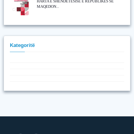
HARTA E SHËNDETËSISË E REPUBLIKËS SË
MAQEDON...
Kategoritë