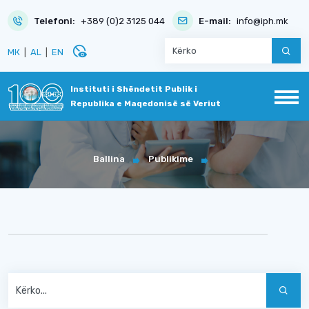
Telefoni:
+389 (0)2 3125 044
E-mail:
info@iph.mk
disabled_visible
МК
|
AL
|
EN
Instituti i Shëndetit Publik i
Republika e Maqedonisë së Veriut
Ballina
Publikime