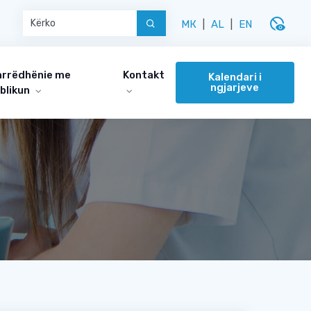
disabled_visible
МК
|
AL
|
EN
rrëdhënie me
Kontakt
Kalendari i
ngjarjeve
blikun