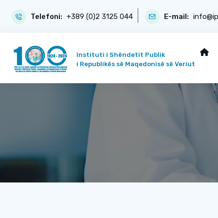
Telefoni:
+389 (0)2 3125 044
E-mail:
info@i
Instituti i Shëndetit Publik
i Republikës së Maqedonisë së Veriut