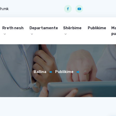
ph.mk
Rreth nesh
Departamente
Shërbime
Publikime
Ma
pu
Ballina
Publikime