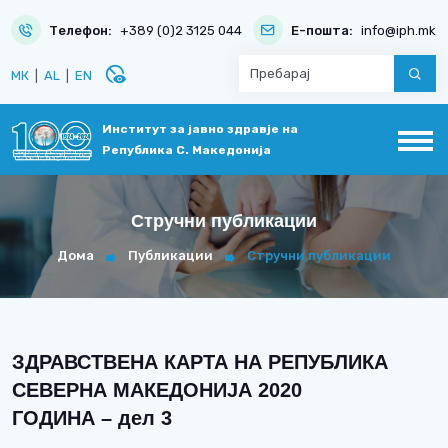
Телефон:
+389 (0)2 3125 044
Е-пошта:
info@iph.mk
disabled_visible
МК
|
AL
|
EN
Институт за јавно здравје на
Република С. Македонија
Стручни публикации
Дома
Публикации
Стручни публикации
ЗДРАВСТВЕНА КАРТА НА РЕПУБЛИКА
СЕВЕРНА МАКЕДОНИЈА 2020
ГОДИНА – дел 3