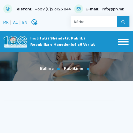
Telefoni:
+389 (0)2 3125 044
E-mail:
info@iph.mk
disabled_visible
МК
|
AL
|
EN
Instituti i Shëndetit Publik i
Republika e Maqedonisë së Veriut
Ballina
Publikime