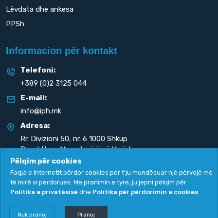
Lëvdata dhe ankesa
PPSh
Informacion për kontakt
Telefoni:
+389 (0)2 3125 044
E-mail:
info@iph.mk
Adresa:
Rr. Divizioni 50,
nr. 6 1000 Shkup
Republika e Maqedonisë së Veriut
Pëlqim për cookies
Faqja e internetit përdor cookies për t'ju mundësuar një përvojë më
të mirë si përdorues. Me pranimin e tyre, ju jepni pëlqim për
Politika e privatësisë
dhe
Politika për përdorimin e cookies
.
Politika e privatësisë
|
Politika për përdorimin e cookies
Copyright
2026. All rights reserved by
UNET
.
Nuk pranoj
Pranoj