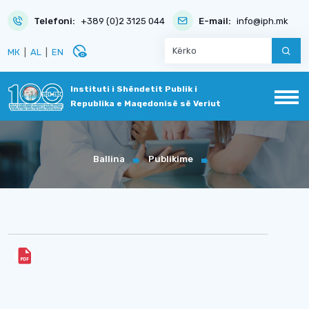
Telefoni:
+389 (0)2 3125 044
E-mail:
info@iph.mk
disabled_visible
МК
|
AL
|
EN
Instituti i Shëndetit Publik i
Republika e Maqedonisë së Veriut
Ballina
Publikime