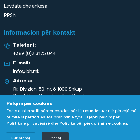
Lëvdata dhe ankesa
PPSh
Informacion për kontakt
Telefoni:
+389 (0)2 3125 044
E-mail:
info@iph.mk
Adresa:
Rr. Divizioni 50,
nr. 6 1000 Shkup
Republika e Maqedonisë së Veriut
Pëlqim për cookies
Faqja e internetit përdor cookies për t'ju mundësuar një përvojë më
të mirë si përdorues. Me pranimin e tyre, ju jepni pëlqim për
Politika e privatësisë
dhe
Politika për përdorimin e cookies
.
Politika e privatësisë
|
Politika për përdorimin e cookies
Copyright
2026. All rights reserved by
UNET
.
Nuk pranoj
Pranoj