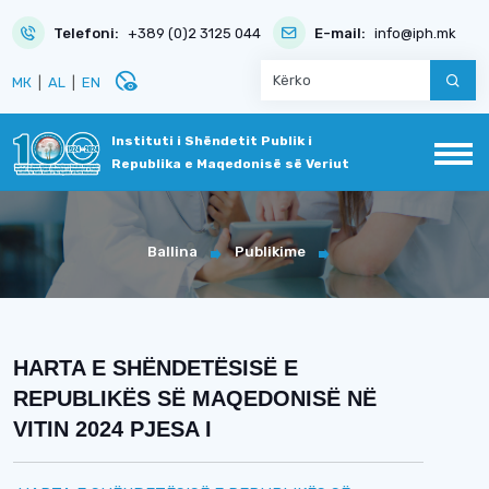
Telefoni:
+389 (0)2 3125 044
E-mail:
info@iph.mk
disabled_visible
МК
|
AL
|
EN
Instituti i Shëndetit Publik i
Republika e Maqedonisë së Veriut
Ballina
Publikime
HARTA E SHËNDETËSISË E
REPUBLIKËS SË MAQEDONISË NË
VITIN 2024 PJESA I