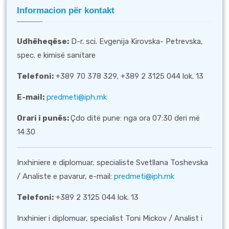
Informacion për kontakt
Udhëheqëse:
D-r. sci. Evgenija Kirovska- Petrevska,
spec. e kimisë sanitare
Telefoni:
+389 70 378 329, +389 2 3125 044 lok. 13
E-mail:
predmeti@iph.mk
Orari i punës:
Çdo ditë pune: nga ora 07:30 deri më
14:30
Inxhiniere e diplomuar, specialiste Svetllana Toshevska
/ Analiste e pavarur, e-mail:
predmeti@iph.mk
Telefoni:
+389 2 3125 044 lok. 13
Inxhinier i diplomuar, specialist Toni Mickov / Analist i