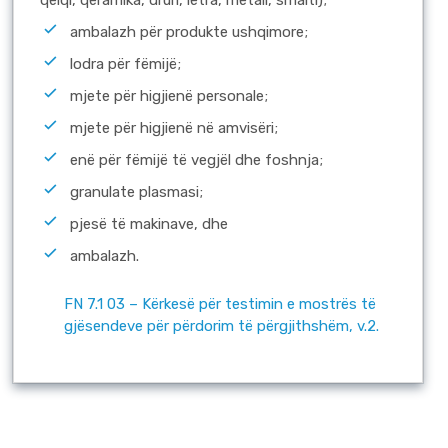
qelqi, qeramika, druri, letra, metali, smalti);
ambalazh për produkte ushqimore;
lodra për fëmijë;
mjete për higjienë personale;
mjete për higjienë në amvisëri;
enë për fëmijë të vegjël dhe foshnja;
granulate plasmasi;
pjesë të makinave, dhe
ambalazh.
FN 7.1 03 – Kërkesë për testimin e mostrës të
gjësendeve për përdorim të përgjithshëm, v.2.