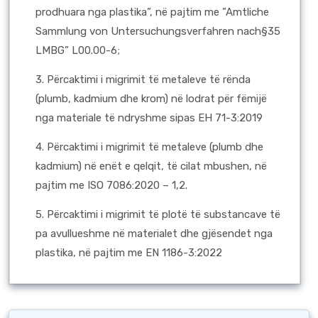
prodhuara nga plastika”, në pajtim me ”Amtliche
Sammlung von Untersuchungsverfahren nach§35
LMBG” L00.00-6;
3. Përcaktimi i migrimit të metaleve të rënda
(plumb, kadmium dhe krom) në lodrat për fëmijë
nga materiale të ndryshme sipas ЕН 71-3:2019
4. Përcaktimi i migrimit të metaleve (plumb dhe
kadmium) në enët e qelqit, të cilat mbushen, në
pajtim me ISO 7086:2020 – 1,2.
5. Përcaktimi i migrimit të plotë të substancave të
pa avullueshme në materialet dhe gjësendet nga
plastika, në pajtim me EN 1186-3:2022