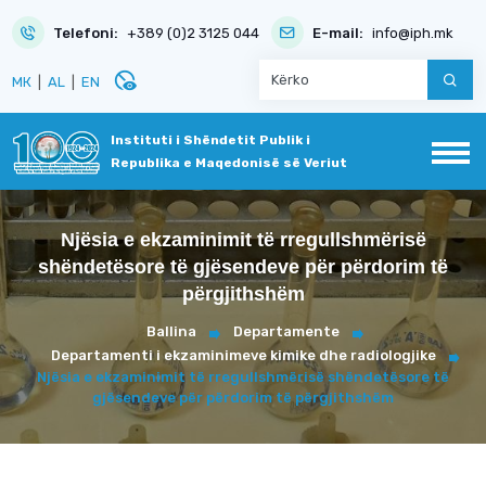
Telefoni:
+389 (0)2 3125 044
E-mail:
info@iph.mk
disabled_visible
МК
|
AL
|
EN
Instituti i Shëndetit Publik i
Republika e Maqedonisë së Veriut
Njësia e ekzaminimit të rregullshmërisë
shëndetësore të gjësendeve për përdorim të
përgjithshëm
Ballina
Departamente
Departamenti i ekzaminimeve kimike dhe radiologjike
Njësia e ekzaminimit të rregullshmërisë shëndetësore të
gjësendeve për përdorim të përgjithshëm