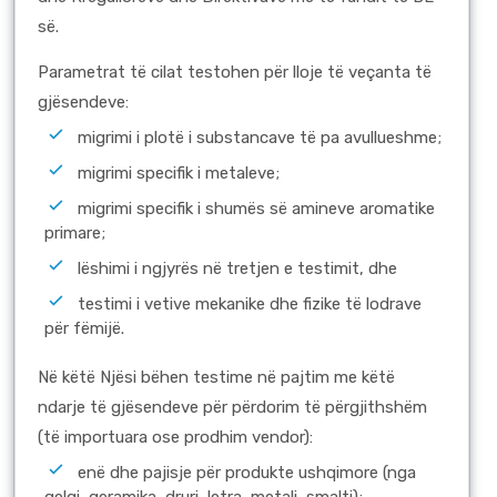
së.
Parametrat të cilat testohen për lloje të veçanta të
gjësendeve:
migrimi i plotë i substancave të pa avullueshme;
migrimi specifik i metaleve;
migrimi specifik i shumës së amineve aromatike
primare;
lëshimi i ngjyrës në tretjen e testimit, dhe
testimi i vetive mekanike dhe fizike të lodrave
për fëmijë.
Në këtë Njësi bëhen testime në pajtim me këtë
ndarje të gjësendeve për përdorim të përgjithshëm
(të importuara ose prodhim vendor):
enë dhe pajisje për produkte ushqimore (nga