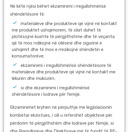
Në këtë njësi bëhet ekzaminimi i rregullshmërisë
shëndetësore të:
materialeve dhe produkteve që vijnë në kontakt
me produktet ushqimorem, të cilat duhet të
plotësojnë kushte të përgjithshme dhe të veçanta
që të mos ndikojnë në cilësinë dhe sigurinë e
ushqimit dhe të mos e rrezikojnë shëndetin e
konsumatorëve;
ekzaminimi i rregullshmërisë shëndetësore të
materialeve dhe produkteve që vijnë në kontakt me
lëkurën dhe mukozën;
si dhe ekzaminimi i rregullshmërisë
shëndetësore i lodrave për fëmijë.
Ekzaminimet kryhen në përputhje me legjislacionin
kombëtar ekzistues, i cili u referohet objekteve për
përdorim të përgjithshëm dhe lodrave për fëmijë, si
dhe Rregulloreve dhe Direktivave më të fundit të BE-