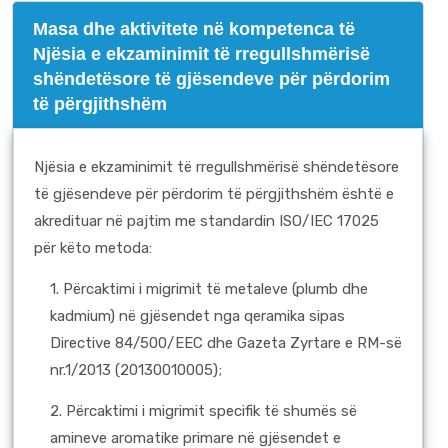
Masa dhe aktivitete në kompetenca të
Njësia e ekzaminimit të rregullshmërisë
shëndetësore të gjësendeve për përdorim
të përgjithshëm
Njësia e ekzaminimit të rregullshmërisë shëndetësore
të gjësendeve për përdorim të përgjithshëm është e
akredituar në pajtim me standardin ISO/IEC 17025
për këto metoda:
1. Përcaktimi i migrimit të metaleve (plumb dhe
kadmium) në gjësendet nga qeramika sipas
Directive 84/500/EEC dhe Gazeta Zyrtare e RM-së
nr.1/2013 (20130010005);
2. Përcaktimi i migrimit specifik të shumës së
amineve aromatike primare në gjësendet e