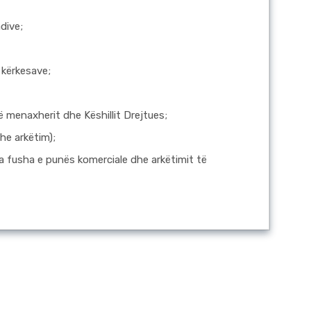
dive;
i kërkesave;
ë menaxherit dhe Këshillit Drejtues;
he arkëtim);
ga fusha e punës komerciale dhe arkëtimit të