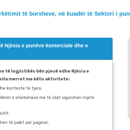
këtimit të borxheve, në kuadër të Sektori i punë
 në Njësia e punëve komerciale dhe e
e të logjistikës bën pjesë edhe
Njësia e
 cila merret me këto aktivitete
:
dhe konteste të tjera;
vëllimin e shërbimeve me të cilat sigurohen mjete
tutit;
ohen te palët për pagesë;