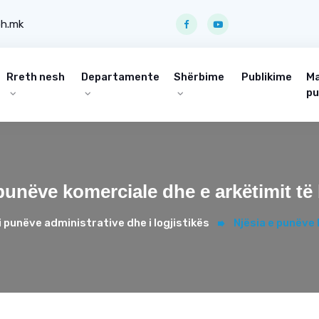
ph.mk
Rreth nesh
Departamente
Shërbime
Publikime
Ma
pu
punëve komerciale dhe e arkëtimit të
i punëve administrative dhe i logjistikës
Njësia e punëve