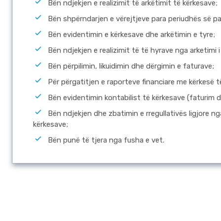
Bën ndjekjen e realizimit të arkëtimit të kërkesave;
Bën shpërndarjen e vërejtjeve para periudhës së pa
Bën evidentimin e kërkesave dhe arkëtimin e tyre;
Bën ndjekjen e realizimit të të hyrave nga arketimi 
Bën përpilimin, likuidimin dhe dërgimin e faturave;
Për përgatitjen e raporteve financiare me kërkesë t
Bën evidentimin kontabilist të kërkesave (faturim d
Bën ndjekjen dhe zbatimin e rregullativës ligjore n
kërkesave;
Bën punë të tjera nga fusha e vet.