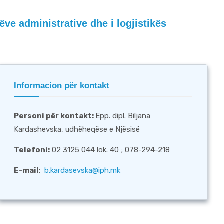
ve administrative dhe i logjistikës
Informacion për kontakt
Personi për kontakt
:
Epp. dipl. Biljana
Kardashevska, udhëheqëse e Njësisë
Telefoni:
02 3125 044 lok. 40 ; 078-294-218
E-mail
:
b.kardasevska@iph.mk