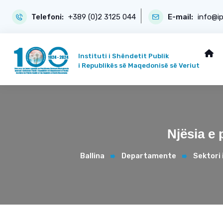
Telefoni:
+389 (0)2 3125 044
E-mail:
info@i
Instituti i Shëndetit Publik
i Republikës së Maqedonisë së Veriut
Njësia e 
Ballina
Departamente
Sektori 