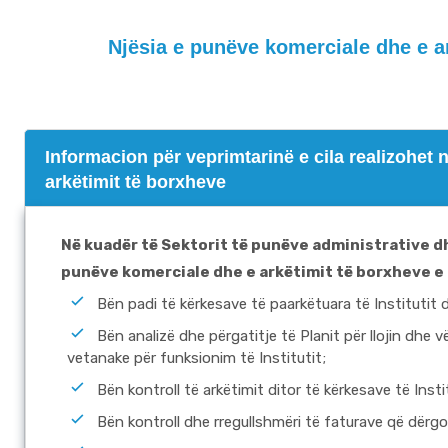
Njësia e punëve komerciale dhe e ar
Informacion për veprimtarinë e cila realizohet
arkëtimit të borxheve
Në kuadër të
Sektorit të punëve administrative dh
punëve komerciale dhe e arkëtimit të borxheve
e
Bën padi të kërkesave të paarkëtuara të Institutit 
Bën analizë dhe përgatitje të Planit për llojin dhe 
vetanake për funksionim të Institutit;
Bën kontroll të arkëtimit ditor të kërkesave të Insti
Bën kontroll dhe rregullshmëri të faturave që dërg