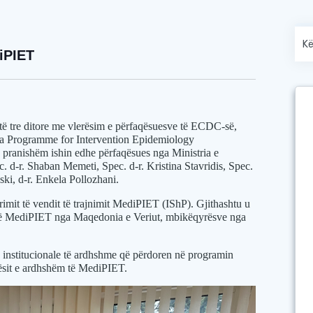
iPIET
itë tre ditore me vlerësim e përfaqësuesve të ECDC-së,
a
Programme for Intervention Epidemiology
ë pranishëm ishin edhe përfaqësues nga Ministria e
c. d-r. Shaban Memeti, Spec. d-r. Kristina Stavridis, Spec.
ki, d-r. Enkela Pollozhani.
rimit të vendit të trajnimit MediPIET (IShP). Gjithashtu u
e të MediPIET nga Maqedonia e Veriut, mbikëqyrësve nga
ore institucionale të ardhshme që përdoren në programin
ësit e ardhshëm të MediPIET.