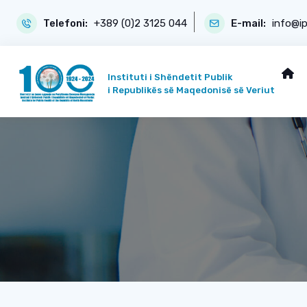
Telefoni:
+389 (0)2 3125 044
E-mail:
info@i
Instituti i Shëndetit Publik
i Republikës së Maqedonisë së Veriut