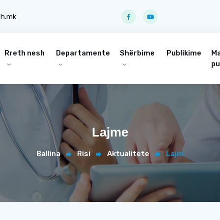
ph.mk
Rreth nesh
Departamente
Shërbime
Publikime
Ma
pu
Lajme
Ballina
Risi
Aktualitete
Lajm