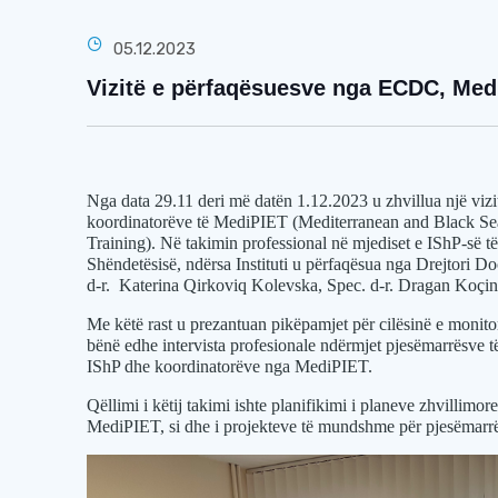
05.12.2023
Vizitë e përfaqësuesve nga ECDC, Med
Nga data 29.11 deri më datën 1.12.2023 u zhvillua një viz
koordinatorëve të MediPIET
(Mediterranean and Black Se
Training).
Në takimin professional në mjediset e IShP-së t
Shëndetësisë, ndërsa Instituti u përfaqësua nga Drejtori Do
d-r.
Katerina Qirkoviq Kolevska, Spec. d-r. Dragan Koçins
Me këtë rast u prezantuan pikëpamjet për cilësinë e monito
bënë edhe intervista profesionale ndërmjet pjesëmarrësv
IShP dhe koordinatorëve nga MediPIET.
Qëllimi i këtij takimi ishte planifikimi i planeve zhvillim
MediPIET, si dhe i projekteve të mundshme për pjesëmarr