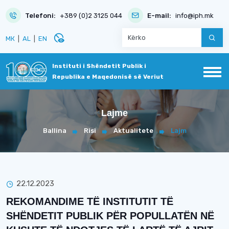
Telefoni:
+389 (0)2 3125 044
E-mail:
info@iph.mk
disabled_visible
МК
|
AL
|
EN
Instituti i Shëndetit Publik i
Republika e Maqedonisë së Veriut
Lajme
Ballina
Risi
Aktualitete
Lajm
22.12.2023
REKOMANDIME TË INSTITUTIT TË
SHËNDETIT PUBLIK PËR POPULLATËN NË