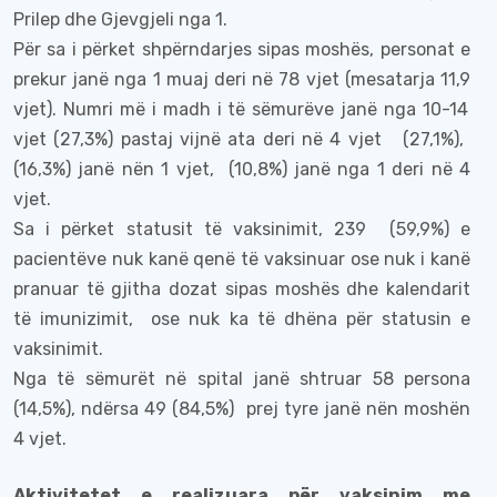
Prilep dhe Gjevgjeli nga 1.
P
ër sa i përket shpërndarjes
sipas
moshës, personat e
prekur janë nga 1 muaj deri në
78
vje
t
(mesatarja
11,9
vje
t
). Numri më i madh i të sëmurëve janë
nga 10-14
vje
t (27,3%) pastaj vijnë ata deri në 4 vjet
(
27,1%),
(16,3%) janë nën 1 vjet,
(10,8%)
janë nga 1 deri në 4
vjet
.
Sa i përket statusit të vaksinimit, 239
(5
9,9
%)
e
pacientëve nuk
kanë qenë
të vaksinuar ose
nuk i kanë
pranuar të gjitha dozat
sipas moshës dhe kalendarit
të imunizimit,
ose
nuk
ka të dhëna për
statusin e
vaksinimit.
Nga të sëmurët në spital janë shtruar
58
persona
(1
4,5
%), ndërsa
49
(8
4
,
5
%)
prej tyre janë nën moshën
4 vje
t
.
Aktivitetet e realizuara për vaksinim me