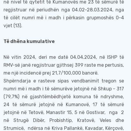
në nivel të qytetit të Kumanovës me 23 të sëmurë të
regjistruar në periudhën nga
04.02-28.03.2024
, nga
të cilët numri më i madh i përkasin grupmoshës 0-4
vjet (13).
Të dhëna kumulative
Në vitin 2024,
deri
me datë
04.04
.2024, në
I
SHP të
R
MV-së
janë regjistruar gjithsej
399
raste me
pertusis
,
me një incidencë prej
21,7
/100,000 banorë.
Shpërndarja e rasteve sipas vendbanimit tregon se
numri më i madh i
të sëmurëve
jetojnë në Shkup -
317
(79,7%)
në
gjashtëmbëdhjetë
komuna të ndryshme,
24 të sëmurë
jetojnë në Kumanovë
, 17 të sëmurë
jetojnë në Tetovë, Manastir 15, 5 në Gostivar,
nga
2
në Strugë Dibër, Probishtip, Kratovë, Veles dhe
Strumicë,
ndërsa në Kriva Pallankë, Kavadar, Kërçovë,