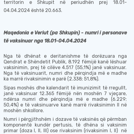
territorin e Shkupit në periudhën prej 18.01-
04.04
.2024 është
20.663
.
Maqedonia e Veriut (pa Shkupin) - numri i personave
të vaksinuar nga 18.01-
04.04
.2024
Nga të dhënat e deritanishme të
dorëzuara nga
Qendrat e Shëndet
it
Publik,
8.192
fëmijë kanë
lëshuar
vaksinimin, prej të cilëve
4.517
(55,1%)
janë vaksinuar.
Nga të vaksinuarit, numri dhe përqindja më e madhe
ka marrë rivaksinimin e parë (
2.338; 51,8%
).
Sipas moshës dhe kalendarit
të imunizimit
të rregullt,
janë vaksinuar
12.365
fëmijë nën moshën 7 vjeçare,
ndërsa numri dhe përqindja më e madhe (
6.229;
50,4%
) e të vaksinuarve kanë marrë rivaksinimin II në
moshën shkollore.
Numri i përgjithshëm i dozave të vaksinës që përmban
komponentë kundër pertusis, të dhëna si vaksinim
primar (doza I, II, III) ose rivaksinim (rivaksinim I, II)
në