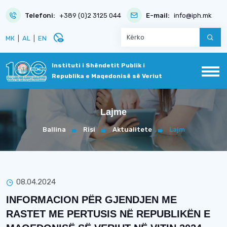
Telefoni:
+389 (0)2 3125 044
E-mail:
info@iph.mk
disabled_visible
МК
|
AL
|
EN
Instituti i Shëndetit Publik i
Republika e Maqedonisë së Veriut
Lajme
Ballina
Risi
Aktualitete
Lajm
08.04.2024
INFORMACION PËR GJENDJEN ME
RASTET ME PERTUSIS NË REPUBLIKËN E