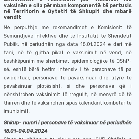
vaksinën e cila përmban komponentë të pertusis
në Territorin e Qytetit të Shkupit dhe mbarë
vendit
Në përputhje me rekomandimet e Komisionit të
Sëmundjeve Infektive dhe të Institutit të Shëndetit
Publik, në periudhën nga data 18.01.2024 e deri më
tani, në të gjitha pikat e vaksinimit në vend, në
bashkëpunim me shërbimet epidemiologjike të
QShP
-
së, është bërë
hetim
intensiv i të
personave të
pa
evidentuar, personave të pavaksinuar dhe
atyre
të
pavaksinuar plotësisht, si dhe persona
ve
që i
nënshtrohen vaksinimit të rregullt, në mënyrë që të
thirren dhe të vaksinohen sipas kalendarit kombëtar të
imunizimit.
Shkup- numri i personave të vaksinuar në periudhën
18.01-
04
.0
4
.2024