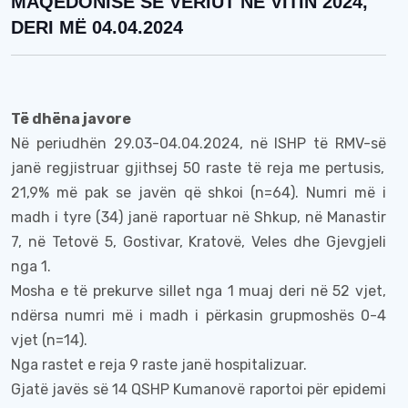
MAQEDONISË SË VERIUT NË VITIN 2024,
DERI MË 04.04.2024
Të dhëna javore
Në
periudhën
29.03-04.04.2024
, në
I
SHP të R
MV-së
janë regjistruar gjithsej
50
raste
të reja
me
pertusis,
21,9% më pak se javën që shkoi (n=64). Numri më i
madh i tyre (34) janë raportuar në Shkup, në Manastir
7, në Tetovë 5, Gostivar, Kratovë, Veles dhe Gjevgjeli
nga 1.
Mosha e të prekurve sillet nga 1 muaj deri në 52 vjet,
ndërsa numri më i madh i përkasin grupmoshës 0-4
vjet
(n=
14
).
Nga rastet e reja 9 raste janë hospitalizuar.
Gjatë javës së 14 QSHP Kumanovë raportoi për epidemi