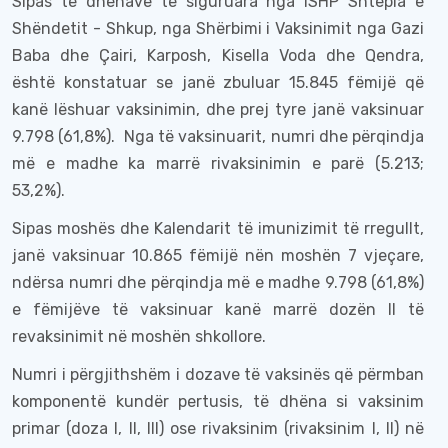
Sipas të dhënave të siguruara nga ISHP
Shtëpia e
Shëndetit
- Shkup, nga Shërbimi i Vaksinimit nga Gazi
Baba dhe Çairi, Karposh, Kisella Voda dhe Qendra,
është konstatuar se
janë zbuluar
15.845
fëmijë
që
kanë
lëshuar
vaksinimin,
dhe prej tyre janë vaksinuar
9.798
(61,8%).
Nga të vaksinuarit, numri dhe përqindja
më e madhe ka marrë rivaksinimin e parë (
5.213;
53,2%
).
Sipas moshës dhe
K
alendarit
të imunizimit
të rregullt,
janë vaksinuar
10.865
fëmijë nën moshën 7 vjeçare,
ndërsa numri dhe përqindja më e madhe
9.798
(61,8%)
e fëmijëve të vaksinuar kanë marrë dozën II
të
re
vaksinimit
në moshën shkollore
.
Numri i përgjithshëm i dozave të vaksinës që përmban
komponentë kundër pertusis, të dhëna si vaksinim
primar (doza I, II, III) ose rivaksinim (rivaksinim I, II) në