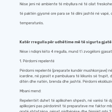
Nëse jeni në ambiente të mbyllura në të cilat freskohe
të paktën gjysmë ore para se të dilni jashtë në vapë, 
temperaturës.
Katër rregulla për udhëtime më të sigurta gjatë
Nëse i ndiqni këto 4 rregulla, mund t’i zvogëloni gjasat
1. Përdorni repelentë
Përdorni repelentë (preparate kundër mushkonjave) n
icardine, në pjesët e pambuluara të lëkurës së trupit
ditën dhe natën, brenda dhe jashtë. Përdorni ekskluz
Mbani mend:
Repelentët duhet të aplikohen shpesh, në varësi të djer
aplikojeni pas përdorimit të preparateve me faktor mb
gratë shtatzëna, nënat gjidhënëse dhe fëmijët mbi 2 