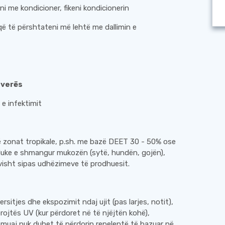
ni me kondicioner, fikeni kondicionerin
që të përshtateni më lehtë me dallimin e
 verës
 e infektimit
ë zonat tropikale, p.sh. me bazë DEET 30 - 50% ose
, duke e shmangur mukozën (sytë, hundën, gojën),
ivisht sipas udhëzimeve të prodhuesit.
sitjes dhe ekspozimit ndaj ujit (pas larjes, notit),
rojtës UV (kur përdoret në të njëjtën kohë),
muaj nuk duhet të përdorin repelentë të bazuar në