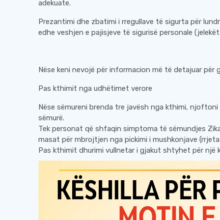
adekuate.
Prezantimi dhe zbatimi i rregullave të sigurta për lun
edhe veshjen e pajisjeve të sigurisë personale (jelekët
Nëse keni nevojë për informacion më të detajuar për gj
Pas kthimit nga udhëtimet verore
Nëse sëmureni brenda tre javësh nga kthimi, njoftoni 
sëmurë.
Tek personat që shfaqin simptoma të sëmundjes Zika
masat për mbrojtjen nga pickimi i mushkonjave (rrjeta 
Pas kthimit dhurimi vullnetar i gjakut shtyhet për një 