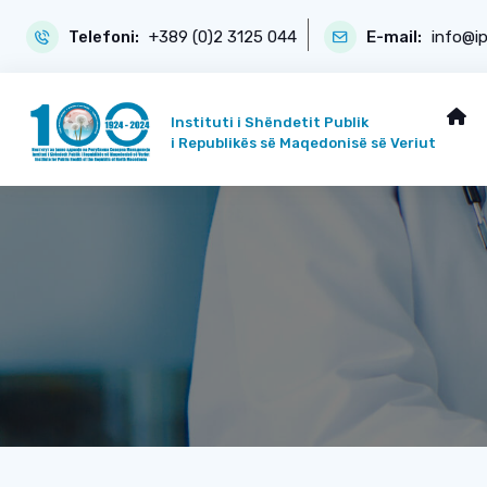
Telefoni:
+389 (0)2 3125 044
E-mail:
info@i
Instituti i Shëndetit Publik
i Republikës së Maqedonisë së Veriut