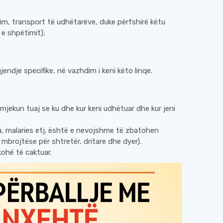
drim, transport të udhëtarëve, duke përfshirë këtu
 e shpëtimit);
endje specifike, në vazhdim i keni këto linqe.
mjekun tuaj se ku dhe kur keni udhëtuar dhe kur jeni
, malaries etj. është e nevojshme të zbatohen
mbrojtëse për shtretër, dritare dhe dyer).
kohë të caktuar.