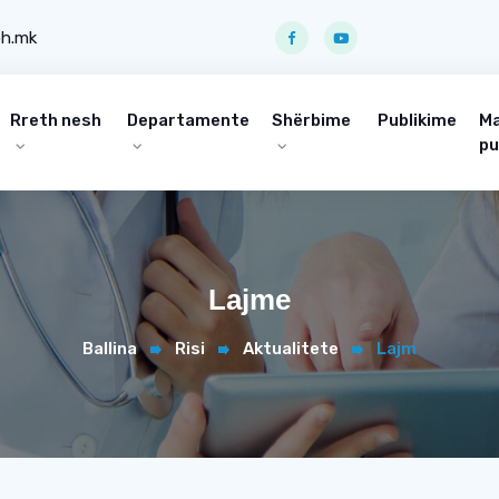
ph.mk
Rreth nesh
Departamente
Shërbime
Publikime
Ma
pu
Lajme
Ballina
Risi
Aktualitete
Lajm