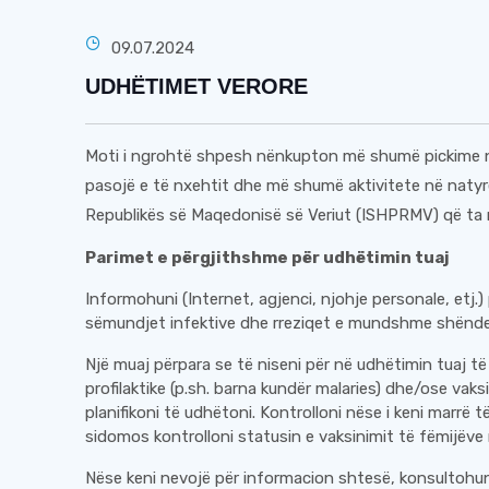
09.07.2024
UDHËTIMET VERORE
Moti i ngrohtë shpesh nënkupton më shumë pickime ng
pasojë e të nxehtit dhe më shumë aktivitete në natyrë.
Republikës së Maqedonisë së Veriut (ISHPRMV) që ta 
Parimet e përgjithshme për udhëtimin tuaj
Informohuni (Internet, agjenci, njohje personale, etj
sëmundjet infektive dhe rreziqet e mundshme shëndet
Një muaj përpara se të niseni për në udhëtimin tuaj të
profilaktike (p.sh. barna kundër malaries) dhe/ose vak
planifikoni të udhëtoni. Kontrolloni nëse i keni marrë t
sidomos kontrolloni statusin e vaksinimit të fëmijëve 
Nëse keni nevojë për informacion shtesë, konsultohu