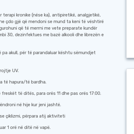
terapi kronike (nëse ka), antipiretikë, analgjetikë,
he çdo gjë që mendoni se mund ta keni të vështirë
sigurohuni që të merrni me vete preparate kundër
 mbi 30, dezinfektues me bazë alkooli dhe librezën e
etë pa akull, për të parandaluar kështu sëmundjet
rojtje UV.
ra të hapura/të bardha.
 freskët të ditës, para orës 11 dhe pas orës 17:00.
droni në hije kur jeni jashtë.
e çiklizmi, përpara atij aktiviteti
r 1 orë në ditë në vapë.