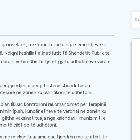
a insektet, rrezik më të lartë nga sëmundjeve si
 Ndiqni këshillat e Institutit të Shëndetit Publik të
mbroni veten dhe të tjerët gjatë udhëtimeve verore.
.) për gjendjen e përgjithshme shëndetësore,
ësore në zonën ku planifikoni të udhëtoni.
 planifikuar, kontrolloni rekomandimet për terapinë
sinimin (p.sh. kundër etheve të verdha) në zonën ku
ë gjitha vaksinat tuaja nga kalendari i imunizimit, e
me të cilët do të udhëtoni.
ni me mjekun tuaj amë ose Qendrën më të afërt të