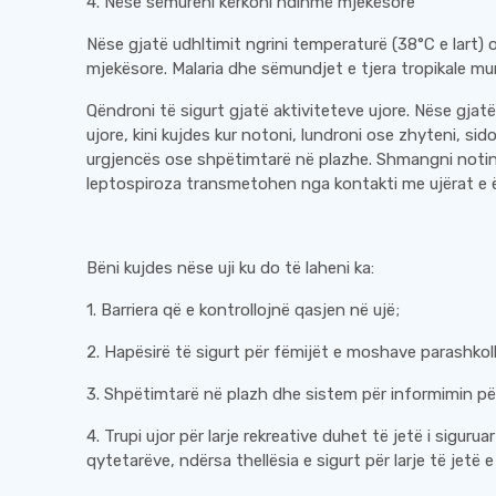
4. Nëse sëmureni kërkoni ndihmë mjekësore
Nëse gjatë udhltimit ngrini temperaturë (38°C e lart)
mjekësore. Malaria dhe sëmundjet e tjera tropikale m
Qëndroni të sigurt gjatë aktiviteteve ujore. Nëse gjatë
ujore, kini kujdes kur notoni, lundroni ose zhyteni, 
urgjencës ose shpëtimtarë në plazhe. Shmangni notin
leptospiroza transmetohen nga kontakti me ujërat e 
Bëni kujdes nëse uji ku do të laheni ka:
1. Barriera që e kontrollojnë qasjen në ujë;
2. Hapësirë ​​të sigurt për fëmijët e moshave parashkol
3. Shpëtimtarë në plazh dhe sistem për informimin për ci
4. Trupi ujor për larje rekreative duhet të jetë i sigurua
qytetarëve, ndërsa thellësia e sigurt për larje të jetë