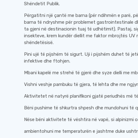
Shëndetit Publik.
Përgatitni një çantë me barna (për ndihmën e parë, për 
barna të ndryshme për problemet gastrointestinale d
ta gjeni në destinacionin tuaj të udhëtimit). Pastaj, 
insekteve, krem ​​kundër diellit me faktor mbrojtës UV
shëndetësisë.
Pini ujë të pijshëm të sigurt. Uji i pijshëm duhet të j
infektive dhe ftohjen.
Mbani kapelë me strehë të gjerë dhe syze dielli me mb
Vishni veshje pambuku të gjera, të lehta dhe me ngjy
Aktivitetet në natyrë planifikoni gjatë periudhës më të
Bëni pushime të shkurtra shpesh dhe mundohuni të qën
Nëse bëni aktivitete të vështira në vapë, si alpinizmi os
ambientohuni me temperaturën e jashtme duke ushtrua