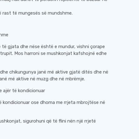
në rast të mungesës së mundshme.
shme
 të gjata dhe nëse është e mundur, vishni çorape
trupit. Mos harroni se mushkonjat kafshojnë edhe
dhe chikungunya janë më aktive gjatë ditës dhe në
janë më aktive në muzg dhe në mbrëmje.
 ajër të kondicionuar
të kondicionuar ose dhoma me rrjeta mbrojtëse në
hkonjat, sigurohuni që të flini nën një rrjetë