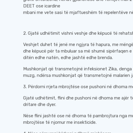
DEET ose icardine
mbani me vete sasi të mjaftueshëm të repelentëve 
2. Gjatë udhëtimit vishni veshje dhe këpucë të rehat
Veshjet duhet të jenë me ngjyra të hapura, me mëngë
dhe këpucë për ta mbuluar sa më shumë sipërfaqen e 
ditën edhe natën, edhe jashtë edhe brenda.
Mushkonjat që transmetojnë infeksionet Zika, denga 
muzg, ndërsa mushkonjat që transmetojnë malarien 
3. Përdorni rrjeta mbrojtëse ose pushoni në dhoma me
Gjatë udhëtimit, flini dhe pushoni në dhoma me ajër 
dritare dhe dyer.
Nëse flini jashtë ose në dhoma të pambrojtura nga mus
mbrojtëse të njomur me insekticide.