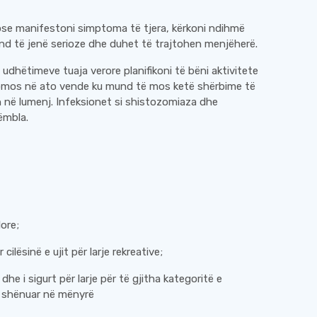
 ose manifestoni simptoma të tjera, kërkoni ndihmë
und të jenë serioze dhe duhet të trajtohen menjëherë.
 udhëtimeve tuaja verore planifikoni të bëni aktivitete
sidomos në ato vende ku mund të mos ketë shërbime të
 në lumenj. Infeksionet si shistozomiaza dhe
ëmbla.
lore;
lësinë e ujit për larje rekreative;
r dhe i sigurt për larje për të gjitha kategoritë e
 e shënuar në mënyrë