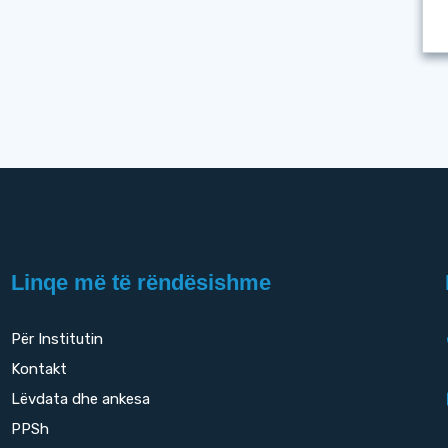
Linqe më të rëndësishme
Për Institutin
Kontakt
Lëvdata dhe ankesa
PPSh