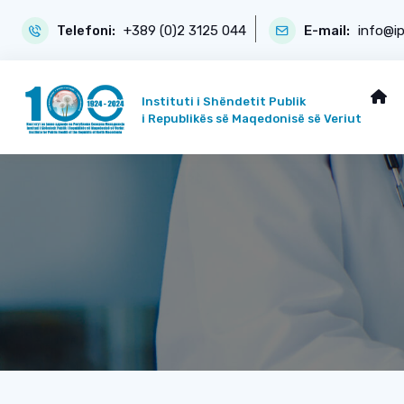
Telefoni:
+389 (0)2 3125 044
E-mail:
info@i
Instituti i Shëndetit Publik
i Republikës së Maqedonisë së Veriut