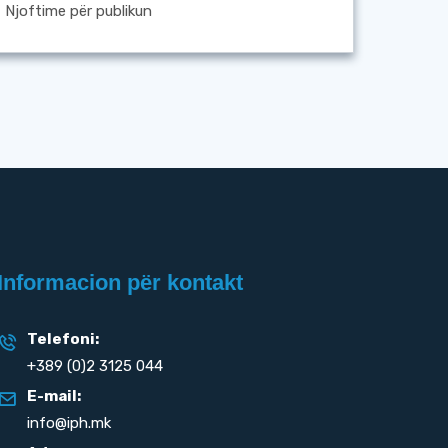
Njoftime për publikun
Informacion për kontakt
Telefoni:
+389 (0)2 3125 044
E-mail:
info@iph.mk