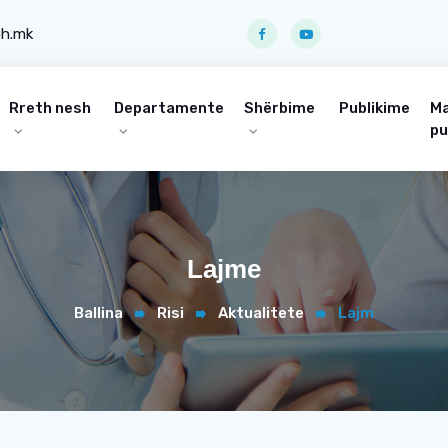
ph.mk
Rreth nesh
Departamente
Shërbime
Publikime
Ma
pu
Lajme
Ballina
Risi
Aktualitete
Lajm