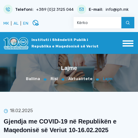
Telefoni:
+389 (0)2 3125 044
E-mail:
info@iph.mk
disabled_visible
МК
|
AL
|
EN
Instituti i Shëndetit Publik i
Republika e Maqedonisë së Veriut
Lajme
Ballina
Risi
Aktualitete
Lajm
18.02.2025
Gjendja me COVID-19 në Republikën e
Maqedonisë së Veriut 10-16.02.2025