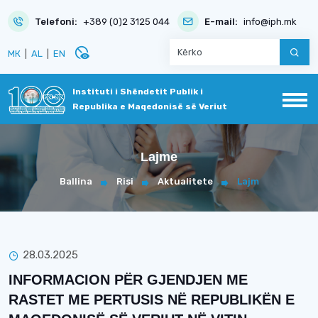
Telefoni:
+389 (0)2 3125 044
E-mail:
info@iph.mk
disabled_visible
МК
|
AL
|
EN
Instituti i Shëndetit Publik i
Republika e Maqedonisë së Veriut
Lajme
Ballina
Risi
Aktualitete
Lajm
28.03.2025
INFORMACION PËR GJENDJEN ME
RASTET ME PERTUSIS NË REPUBLIKËN E