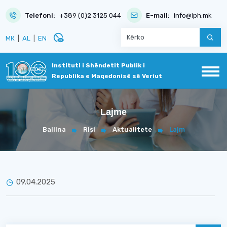
Telefoni:
+389 (0)2 3125 044
E-mail:
info@iph.mk
disabled_visible
МК
|
AL
|
EN
Instituti i Shëndetit Publik i
Republika e Maqedonisë së Veriut
Lajme
Ballina
Risi
Aktualitete
Lajm
09.04.2025