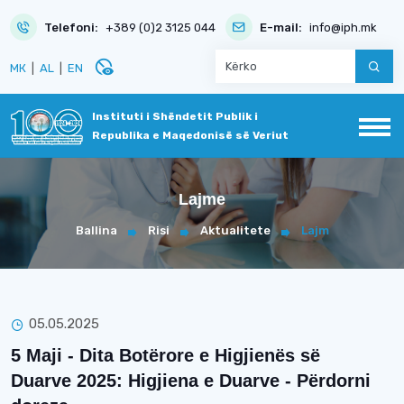
Telefoni:
+389 (0)2 3125 044
E-mail:
info@iph.mk
disabled_visible
МК
|
AL
|
EN
Instituti i Shëndetit Publik i
Republika e Maqedonisë së Veriut
Lajme
Ballina
Risi
Aktualitete
Lajm
05.05.2025
5 Maji - Dita Botërore e Higjienës së
Duarve 2025: Higjiena e Duarve - Përdorni