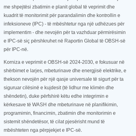
me shpejtësi zbatimin e planit global të veprimit dhe
kuadrit të monitorimit për parandalimin dhe kontrollin e
infeksioneve (IPC) - të mbështetur nga një udhëzues
për
implementim
- dhe nevojën për t
a
vazhduar përmirësimin
e IPC-së siç përshkruhet në Raportin Global të OBSH-së
për IPC-në.
Korniza e
v
eprimit e OBSH-së 2024-2030, e fokusuar në
shërbimet e larjes, mbeturinave dhe energjisë elektrike,
e
thekson nevojën për një qasje universale të sigurt për t
a
siguruar cilësinë e kujdesit (të lidhur me klimën dhe
shëndetin), duke përfshirë
këtu edhe
integrimin e
kërkesave të WASH dhe mbeturinave në planifikimin,
programimin, financimin, zbatimin dhe monitorimin e
sistemit shëndetësor, të cilat pjesërisht mund të
mbështeten nga përpjekjet e IPC-së.