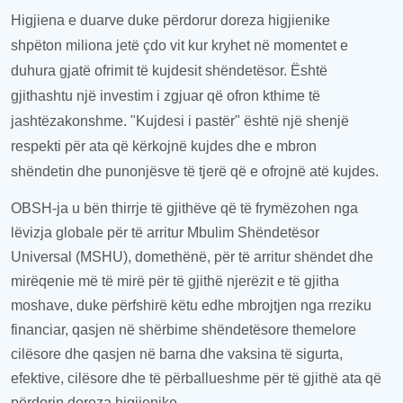
Higjiena e duarve duke përdorur doreza higjienike
shpëton miliona jetë çdo vit kur kryhet në momentet e
duhura gjatë ofrimit të kujdesit shëndetësor. Është
gjithashtu një investim i zgjuar që ofron kthime të
jashtëzakonshme. "Kujdesi i pastër" është një shenjë
respekti për ata që kërkojnë kujdes dhe
e
mbron
shëndetin dhe punonjës
ve të
tjerë që
e
ofrojnë atë kujdes.
OBSH-ja u bën thirrje të gjithëve
që
të frymëzohen nga
lëvizja globale për të arritur Mbulim Shëndetësor
Universal (MSHU), domethënë, për të arritur shëndet dhe
mirëqenie më të mirë për të gjithë njerëzit e të gjitha
mosha
ve
, duke përfshirë
këtu edhe
mbrojtjen nga rreziku
financiar,
qasje
n në shërbime shëndetësore
themelore
cilësore dhe
qasjen në barna
dhe vaksina të sigurta,
efektive, cilësore dhe të përballueshme për të gjithë ata që
përdorin doreza higjienike.