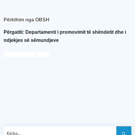
Përkthim nga OBSH
Përgatiti: Departamenti i
p
romovimit të
s
hëndetit dhe
i
ndjekjes s
ë
s
ëmundjeve