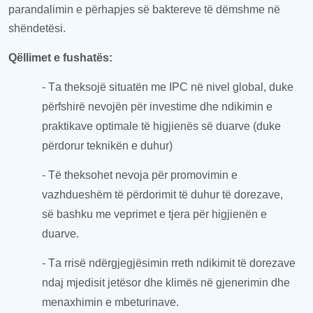
para
ndalimin e përhapjes së baktereve të dëmshme në
shëndetës
i
.
Qëllimet e fushatës
:
- T
a
theksojë
situatën me IPC në nivel global, duke
përfshirë nevojën për investim
e
dhe ndikimin e
praktikave optimale të higjienës së duarve (duke
përdorur teknikën e duhur)
- Të theksohet nevoja për promovimin e
vazhdueshëm të përdorimit të duhur të dorezave,
së bashku me veprimet
e tjera
për higjienën e
duarve.
- T
a
rrisë ndërgjegjësimin rreth ndikimit të dorezave
n
daj
mjedis
it
jetësor
dhe klimë
s
në gjenerimin dhe
menaxhimin e mbeturinave.