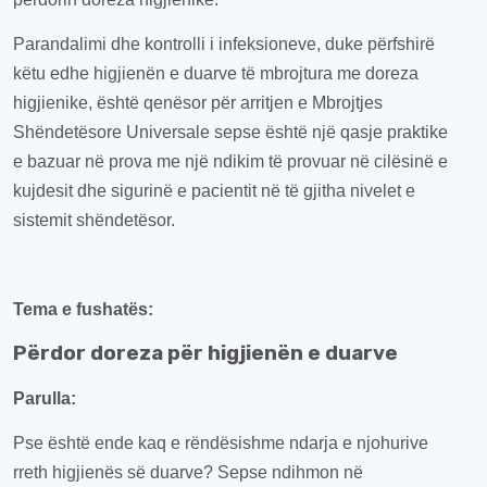
Parandalimi dhe kontrolli i infeksioneve, duke përfshirë
këtu edhe
higjienën e duarve të mbrojtura me doreza
higjienike, është
qen
ësor për arritjen e
Mbrojtjes
Shëndetësor
e
Universale
sepse është një qasje praktike
e bazuar në prova me një ndikim të provuar në cilësinë e
kujdesit dhe sigurinë e pacientit në të gjitha nivelet e
sistemit shëndetësor.
Tema e fushatës
:
Përdor doreza për higjienën e duarve
Parulla
:
Pse është ende kaq e rëndësishme ndarja e njohurive
rreth higjienës së duarve? Sepse ndihmon në