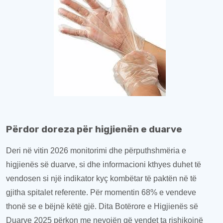
Përdor doreza për higjienën e duarve
Deri në vitin 2026 monitorimi dhe përputhshmëria e
higjienës së duarve, si dhe
informacioni kthyes
duhet të
vendosen si një
indikator
kyç kombëtar të paktën në të
gjitha spitalet refer
ente
.
Për momentin
68% e vendeve
thonë se e bëjnë këtë
gjë
. Dita Botërore e Higjienës së
Duarve 2025 përkon me nevojën që vendet t
a
rishikojnë