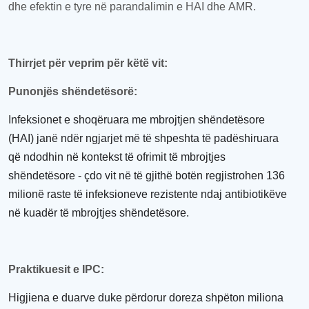
dhe
efektin e tyre në parandalimin e HAI
dhe
AMR.
Thirrjet për veprim për këtë vit
:
Punonjës shëndetësorë
:
Infeksionet e shoqëruara me
mbrojtjen
shëndetësor
e
(HAI) janë ndër ngjarjet
më të shpeshta të padëshiruara
që ndodhin në kontekst të ofrimit të
mbrojtjes
shëndetësor
e
- çdo vit në të gjithë botën
regjistrohen
136
milionë raste të infeksioneve rezistente ndaj antibiotikëve
në kuadër të mbrojtjes shëndetësore
.
Praktikuesit
e
IPC:
Higjiena e duarve duke përdorur doreza shpëton miliona