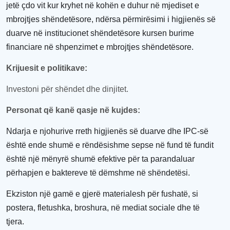
jetë çdo vit kur kryhet në kohën e duhur në mjediset e
mbrojtjes
shëndetësor
e
, ndërsa përmirësimi i higjienës së
duarve në
institucionet
shëndetësor
e
kursen burime
financiare në
shpenzimet e mbrojtjes
shëndetësor
e
.
Krijuesit e politikave
:
Investoni për shëndet dhe dinjitet
.
Personat që kanë qasje në kujdes
:
Ndarja e njohurive rreth higjienës së duarve dhe IPC-së
është ende shumë e rëndësishme sepse në fund të fundit
është një mënyrë shumë efektive për t
a
para
ndaluar
përhapjen e baktereve të dëmshme në shëndetës
i
.
Ekziston një gamë e gjerë materialesh
për
fushatë, si
postera, fletushka, broshura,
në
media
t
sociale dhe të
tjera.