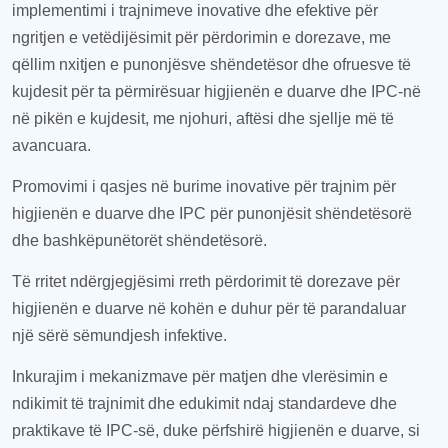
implementimi i
trajnimeve inovative dhe efektive
për
ngritjen e vetëdijësimit për
përdorimin e dorezave, me
qëllim
nxitjen
e punonjësve shëndetësor dhe
ofruesve të
kujdesit për t
a
përmirësuar higjienën e duarve dhe IPC-në
në pikën e kujdesit, me njohuri, aftësi dhe sjellje më të
avancuara
.
Promov
imi i
qasjes
në burime inovative
për
trajnim për
higjienën e duarve dhe IPC për punonjësit shëndetësor
ë
dhe bashkëpunëtorët shëndetësor
ë
.
Të rritet
ndërgjegjësimi rreth përdorimit të dorezave për
higjienën e duarve në kohën e duhur për të parandaluar
një sërë sëmundjesh infektive.
Inkurajim i
mekanizmave për matje
n
dhe vlerësimi
n
e
ndikimit të trajnimit dhe edukimit n
daj
standarde
ve
dhe
praktika
ve të
IPC-së, duke përfshirë higjienën e duarve,
si