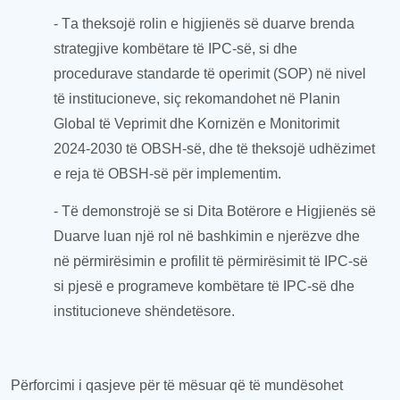
- T
a t
hekso
jë
rolin e higjienës së duarve brenda
strategjive kombëtare të IPC-së, si dhe
procedurave standarde të operimit (SOP) në nivel
të
institucion
eve
, siç rekomandohet
në
Plani
n
Global
të
Veprimit dhe Korniz
ën
e Monitorimit
2024-2030
të
OBSH-së, dhe
të theksojë
udhëzimet
e reja të OBSH-së për
implementim
.
- Të demonstrojë se si Dita Botërore e Higjienës së
Duarve luan një rol në bashkimin e njerëzve dhe
në
përmirësimin
e profilit të përmirësimit të IPC-së
si pjesë e programeve kombëtare të IPC-së dhe
institucioneve shëndetësore.
Përf
orcimi i qasjeve
për të mësuar që të mundësohet