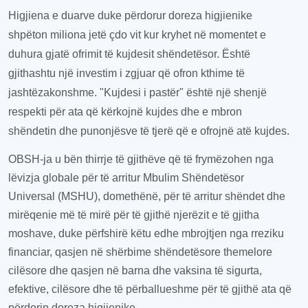
Higjiena e duarve duke përdorur doreza higjienike
shpëton miliona jetë çdo vit kur kryhet në momentet e
duhura gjatë ofrimit të kujdesit shëndetësor. Është
gjithashtu një investim i zgjuar që ofron kthime të
jashtëzakonshme. "Kujdesi i pastër" është një shenjë
respekti për ata që kërkojnë kujdes dhe
e
mbron
shëndetin dhe punonjës
ve të
tjerë që
e
ofrojnë atë kujdes.
OBSH-ja u bën thirrje të gjithëve
që
të frymëzohen nga
lëvizja globale për të arritur Mbulim Shëndetësor
Universal (MSHU), domethënë, për të arritur shëndet dhe
mirëqenie më të mirë për të gjithë njerëzit e të gjitha
mosha
ve
, duke përfshirë
këtu edhe
mbrojtjen nga rreziku
financiar,
qasje
n në shërbime shëndetësore
themelore
cilësore dhe
qasjen në barna
dhe vaksina të sigurta,
efektive, cilësore dhe të përballueshme për të gjithë ata që
përdorin doreza higjienike.