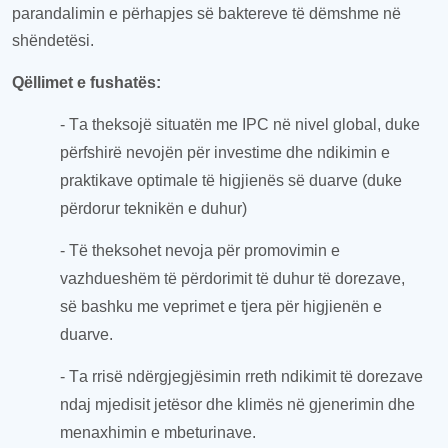
para
ndalimin e përhapjes së baktereve të dëmshme në
shëndetës
i
.
Qëllimet e fushatës
:
- T
a
theksojë
situatën me IPC në nivel global, duke
përfshirë nevojën për investim
e
dhe ndikimin e
praktikave optimale të higjienës së duarve (duke
përdorur teknikën e duhur)
- Të theksohet nevoja për promovimin e
vazhdueshëm të përdorimit të duhur të dorezave,
së bashku me veprimet
e tjera
për higjienën e
duarve.
- T
a
rrisë ndërgjegjësimin rreth ndikimit të dorezave
n
daj
mjedis
it
jetësor
dhe klimë
s
në gjenerimin dhe
menaxhimin e mbeturinave.