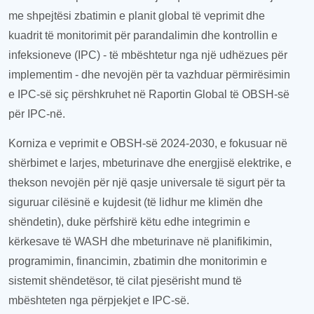
me shpejtësi zbatimin e planit global të veprimit dhe
kuadrit të monitorimit për parandalimin dhe kontrollin e
infeksioneve (IPC) - të mbështetur nga një udhëzues
për
implementim
- dhe nevojën për t
a
vazhduar përmirësimin
e IPC-së siç përshkruhet në Raportin Global të OBSH-së
për IPC-në.
Korniza e
v
eprimit e OBSH-së 2024-2030, e fokusuar në
shërbimet e larjes, mbeturinave dhe energjisë elektrike,
e
thekson nevojën për një qasje universale të sigurt për t
a
siguruar cilësinë e kujdesit (të lidhur me klimën dhe
shëndetin), duke përfshirë
këtu edhe
integrimin e
kërkesave të WASH dhe mbeturinave në planifikimin,
programimin, financimin, zbatimin dhe monitorimin e
sistemit shëndetësor, të cilat pjesërisht mund të
mbështeten nga përpjekjet e IPC-së.