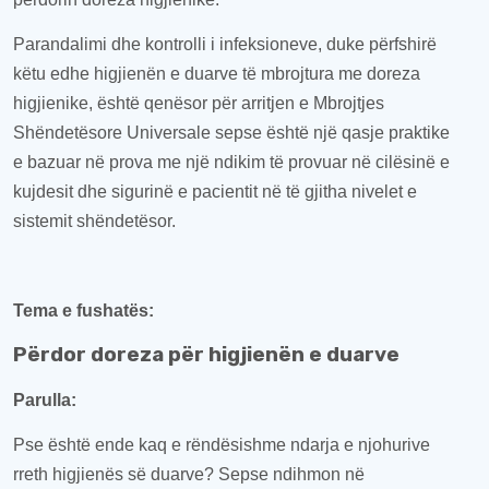
Parandalimi dhe kontrolli i infeksioneve, duke përfshirë
këtu edhe
higjienën e duarve të mbrojtura me doreza
higjienike, është
qen
ësor për arritjen e
Mbrojtjes
Shëndetësor
e
Universale
sepse është një qasje praktike
e bazuar në prova me një ndikim të provuar në cilësinë e
kujdesit dhe sigurinë e pacientit në të gjitha nivelet e
sistemit shëndetësor.
Tema e fushatës
:
Përdor doreza për higjienën e duarve
Parulla
:
Pse është ende kaq e rëndësishme ndarja e njohurive
rreth higjienës së duarve? Sepse ndihmon në