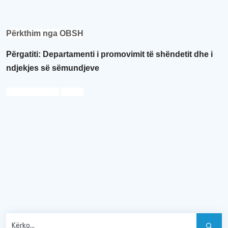
Përkthim nga OBSH
Përgatiti: Departamenti i
p
romovimit të
s
hëndetit dhe
i
ndjekjes s
ë
s
ëmundjeve