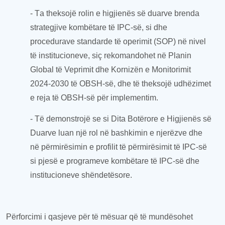
- T
a t
hekso
jë
rolin e higjienës së duarve brenda
strategjive kombëtare të IPC-së, si dhe
procedurave standarde të operimit (SOP) në nivel
të
institucion
eve
, siç rekomandohet
në
Plani
n
Global
të
Veprimit dhe Korniz
ën
e Monitorimit
2024-2030
të
OBSH-së, dhe
të theksojë
udhëzimet
e reja të OBSH-së për
implementim
.
- Të demonstrojë se si Dita Botërore e Higjienës së
Duarve luan një rol në bashkimin e njerëzve dhe
në
përmirësimin
e profilit të përmirësimit të IPC-së
si pjesë e programeve kombëtare të IPC-së dhe
institucioneve shëndetësore.
Përf
orcimi i qasjeve
për të mësuar që të mundësohet