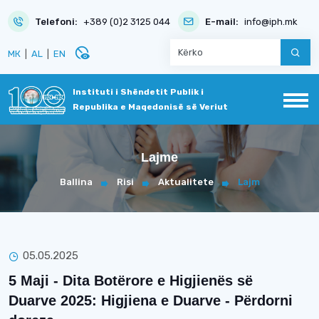
Telefoni:
+389 (0)2 3125 044
E-mail:
info@iph.mk
disabled_visible
МК
|
AL
|
EN
Instituti i Shëndetit Publik i
Republika e Maqedonisë së Veriut
Lajme
Ballina
Risi
Aktualitete
Lajm
05.05.2025
5 Maji - Dita Botërore e Higjienës së
Duarve 2025: Higjiena e Duarve - Përdorni