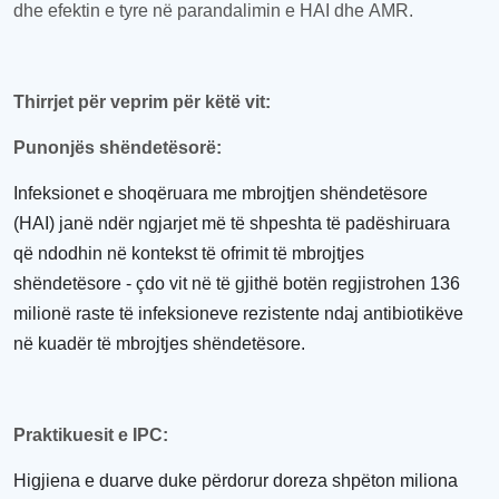
dhe
efektin e tyre në parandalimin e HAI
dhe
AMR.
Thirrjet për veprim për këtë vit
:
Punonjës shëndetësorë
:
Infeksionet e shoqëruara me
mbrojtjen
shëndetësor
e
(HAI) janë ndër ngjarjet
më të shpeshta të padëshiruara
që ndodhin në kontekst të ofrimit të
mbrojtjes
shëndetësor
e
- çdo vit në të gjithë botën
regjistrohen
136
milionë raste të infeksioneve rezistente ndaj antibiotikëve
në kuadër të mbrojtjes shëndetësore
.
Praktikuesit
e
IPC:
Higjiena e duarve duke përdorur doreza shpëton miliona