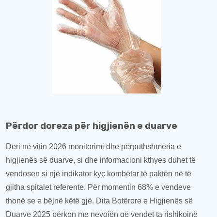
Përdor doreza për higjienën e duarve
Deri në vitin 2026 monitorimi dhe përputhshmëria e
higjienës së duarve, si dhe
informacioni kthyes
duhet të
vendosen si një
indikator
kyç kombëtar të paktën në të
gjitha spitalet refer
ente
.
Për momentin
68% e vendeve
thonë se e bëjnë këtë
gjë
. Dita Botërore e Higjienës së
Duarve 2025 përkon me nevojën që vendet t
a
rishikojnë