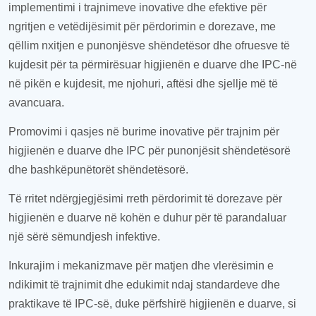
implementimi i
trajnimeve inovative dhe efektive
për
ngritjen e vetëdijësimit për
përdorimin e dorezave, me
qëllim
nxitjen
e punonjësve shëndetësor dhe
ofruesve të
kujdesit për t
a
përmirësuar higjienën e duarve dhe IPC-në
në pikën e kujdesit, me njohuri, aftësi dhe sjellje më të
avancuara
.
Promov
imi i
qasjes
në burime inovative
për
trajnim për
higjienën e duarve dhe IPC për punonjësit shëndetësor
ë
dhe bashkëpunëtorët shëndetësor
ë
.
Të rritet
ndërgjegjësimi rreth përdorimit të dorezave për
higjienën e duarve në kohën e duhur për të parandaluar
një sërë sëmundjesh infektive.
Inkurajim i
mekanizmave për matje
n
dhe vlerësimi
n
e
ndikimit të trajnimit dhe edukimit n
daj
standarde
ve
dhe
praktika
ve të
IPC-së, duke përfshirë higjienën e duarve,
si