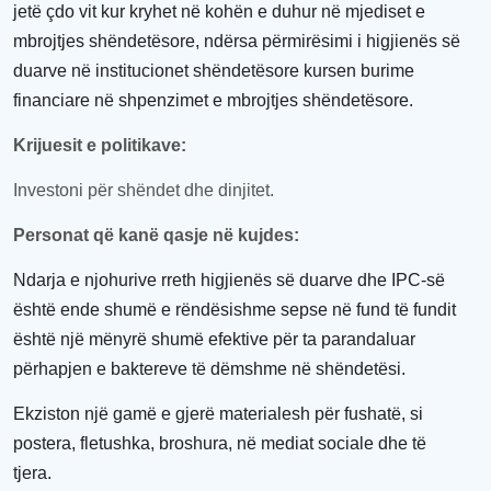
jetë çdo vit kur kryhet në kohën e duhur në mjediset e
mbrojtjes
shëndetësor
e
, ndërsa përmirësimi i higjienës së
duarve në
institucionet
shëndetësor
e
kursen burime
financiare në
shpenzimet e mbrojtjes
shëndetësor
e
.
Krijuesit e politikave
:
Investoni për shëndet dhe dinjitet
.
Personat që kanë qasje në kujdes
:
Ndarja e njohurive rreth higjienës së duarve dhe IPC-së
është ende shumë e rëndësishme sepse në fund të fundit
është një mënyrë shumë efektive për t
a
para
ndaluar
përhapjen e baktereve të dëmshme në shëndetës
i
.
Ekziston një gamë e gjerë materialesh
për
fushatë, si
postera, fletushka, broshura,
në
media
t
sociale dhe të
tjera.