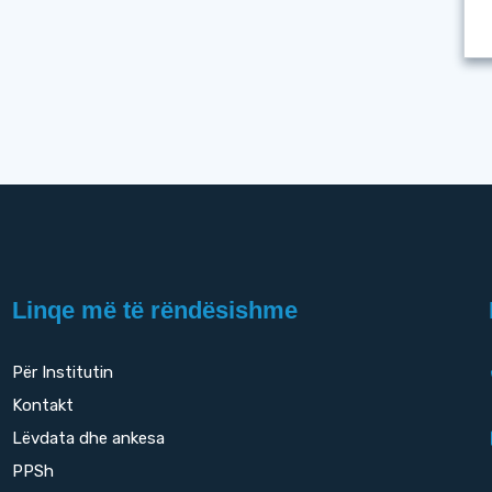
Linqe më të rëndësishme
Për Institutin
Kontakt
Lëvdata dhe ankesa
PPSh