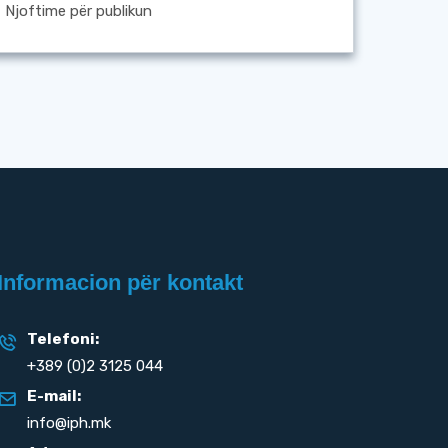
Njoftime për publikun
Informacion për kontakt
Telefoni:
+389 (0)2 3125 044
E-mail:
info@iph.mk