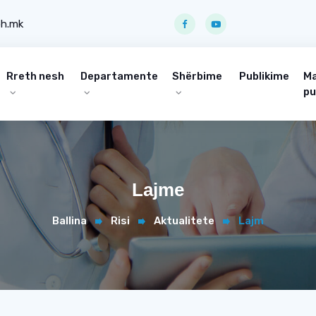
ph.mk
Rreth nesh
Departamente
Shërbime
Publikime
Ma
pu
Lajme
Ballina
Risi
Aktualitete
Lajm