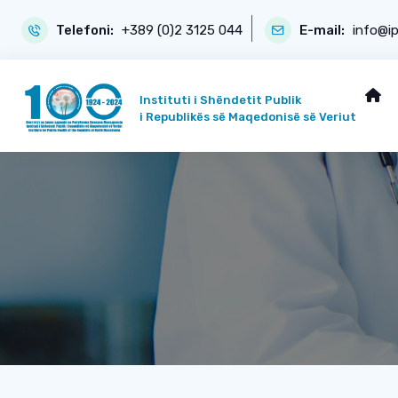
Telefoni:
+389 (0)2 3125 044
E-mail:
info@i
Instituti i Shëndetit Publik
i Republikës së Maqedonisë së Veriut