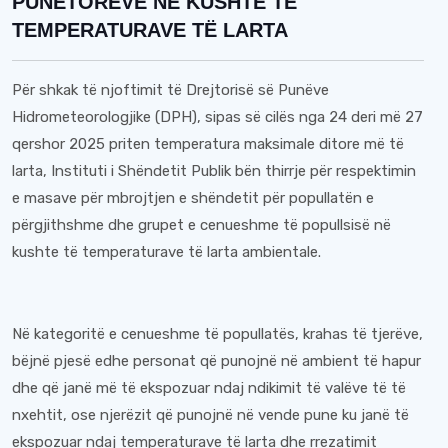
PUNËTORËVE NË KUSHTE TË
TEMPERATURAVE TË LARTA
Për shkak të njoftimit të Drejtorisë së Punëve
Hidrometeorologjike (DPH), sipas së cilës nga 24 deri më 27
qershor 2025 priten temperatura maksimale ditore më të
larta, Instituti i Shëndetit Publik bën thirrje për respektimin
e masave për mbrojtjen e shëndetit për popullatën e
përgjithshme dhe grupet e cenueshme të popullsisë në
kushte të temperaturave të larta ambientale.
Në kategoritë e cenueshme të popullatës, krahas të tjerëve,
bëjnë pjesë edhe personat që punojnë në ambient të hapur
dhe që janë më të ekspozuar ndaj ndikimit të valëve të të
nxehtit, ose njerëzit që punojnë në vende pune ku janë të
ekspozuar ndaj temperaturave të larta dhe rrezatimit