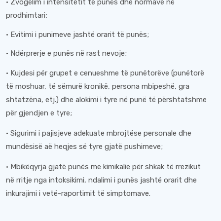
· Zvogëlim i intensitetit të punës dhe normave në
prodhimtari;
· Evitimi i punimeve jashtë orarit të punës;
· Ndërprerje e punës në rast nevoje;
· Kujdesi për grupet e cenueshme të punëtorëve (punëtorë
të moshuar, të sëmurë kronikë, persona mbipeshë, gra
shtatzëna, etj.) dhe alokimi i tyre në punë të përshtatshme
për gjendjen e tyre;
· Sigurimi i pajisjeve adekuate mbrojtëse personale dhe
mundësisë aë heqjes së tyre gjatë pushimeve;
· Mbikëqyrja gjatë punës me kimikalie për shkak të rrezikut
në rritje nga intoksikimi, ndalimi i punës jashtë orarit dhe
inkurajimi i vetë-raportimit të simptomave.