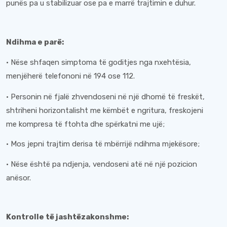
punës pa u stabilizuar ose pa e marrë trajtimin e duhur.
Ndihma e parë:
· Nëse shfaqen simptoma të goditjes nga nxehtësia,
menjëherë telefononi në 194 ose 112.
· Personin në fjalë zhvendoseni në një dhomë të freskët,
shtriheni horizontalisht me këmbët e ngritura, freskojeni
me kompresa të ftohta dhe spërkatni me ujë;
· Mos jepni trajtim derisa të mbërrijë ndihma mjekësore;
· Nëse është pa ndjenja, vendoseni atë në një pozicion
anësor.
Kontrolle të jashtëzakonshme: