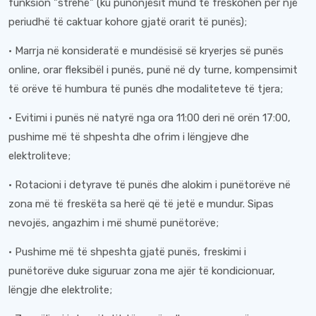
funksion "strehë" (ku punonjësit mund të freskohen për një
periudhë të caktuar kohore gjatë orarit të punës);
· Marrja në konsideratë e mundësisë së kryerjes së punës
online, orar fleksibël i punës, punë në dy turne, kompensimit
të orëve të humbura të punës dhe modaliteteve të tjera;
· Evitimi i punës në natyrë nga ora 11:00 deri në orën 17:00,
pushime më të shpeshta dhe ofrim i lëngjeve dhe
elektroliteve;
· Rotacioni i detyrave të punës dhe alokim i punëtorëve në
zona më të freskëta sa herë që të jetë e mundur. Sipas
nevojës, angazhim i më shumë punëtorëve;
· Pushime më të shpeshta gjatë punës, freskimi i
punëtorëve duke siguruar zona me ajër të kondicionuar,
lëngje dhe elektrolite;