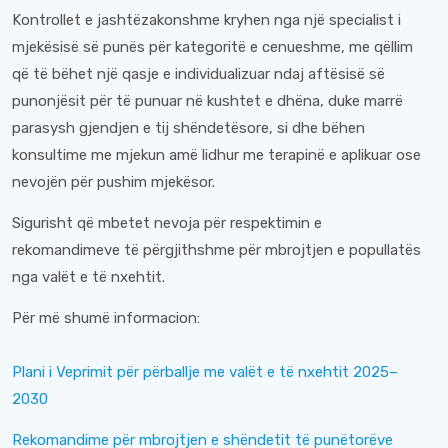
Kontrollet e jashtëzakonshme kryhen nga një specialist i
mjekësisë së punës për kategoritë e cenueshme, me qëllim
që të bëhet një qasje e individualizuar ndaj aftësisë së
punonjësit për të punuar në kushtet e dhëna, duke marrë
parasysh gjendjen e tij shëndetësore, si dhe bëhen
konsultime me mjekun amë lidhur me terapinë e aplikuar ose
nevojën për pushim mjekësor.
Sigurisht që mbetet nevoja për respektimin e
rekomandimeve të përgjithshme për mbrojtjen e popullatës
nga valët e të nxehtit.
Për më shumë informacion:
Plani i Veprimit për përballje me valët e të nxehtit 2025–
2030
Rekomandime për mbrojtjen e shëndetit të punëtorëve