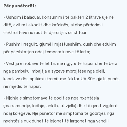
Për punëtorët:
· Ushqim i balacuar, konsumim i të paktën 2 litrave ujë në
ditë, evitim i alkoolit dhe kafeinës, si dhe përdorim i
elektroliteve në rast të djersitjes së shtuar;
· Pushim i rregullt, gjumë i mjaftueshëm, dush dhe edukim
për përshtatjen ndaj temperaturave të larta;
· Veshja e rrobave të lehta, me ngjyrë të hapur dhe të bëra
nga pambuku, mbajtja e syzeve mbrojtëse nga dielli,
kapelave dhe aplikimi i kremit me faktor UV 30+ gjatë punës
në mjedis të hapur;
· Njohja e simptomave të goditjes nga nxehtësia
(marramendje, lodhje, ankth, të vjella) dhe të qenit vigjilent
ndaj kolegëve. Një punëtor me simptoma të goditjes nga
nxehtësia nuk duhet të lejohet të largohet nga vendi i