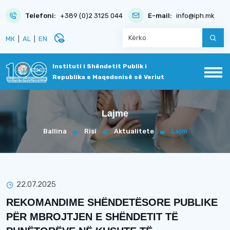
Telefoni:
+389 (0)2 3125 044
E-mail:
info@iph.mk
disabled_visible
МК
|
AL
|
EN
Instituti i Shëndetit Publik i
Republika e Maqedonisë së Veriut
Lajme
Ballina
Risi
Aktualitete
Lajm
22.07.2025
REKOMANDIME SHËNDETËSORE PUBLIKE
PËR MBROJTJEN E SHËNDETIT TË