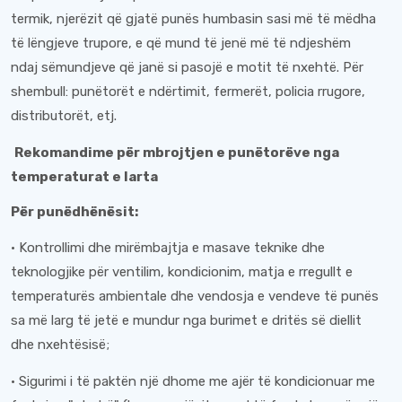
termik, njerëzit që gjatë punës humbasin sasi më të mëdha
të lëngjeve trupore, e që mund të jenë më të ndjeshëm
ndaj sëmundjeve që janë si pasojë e motit të nxehtë. Për
shembull: punëtorët e ndërtimit, fermerët, policia rrugore,
distributorët, etj.
Rekomandime për mbrojtjen e punëtorëve nga
temperaturat e larta
Për punëdhënësit:
· Kontrollimi dhe mirëmbajtja e masave teknike dhe
teknologjike për ventilim, kondicionim, matja e rregullt e
temperaturës ambientale dhe vendosja e vendeve të punës
sa më larg të jetë e mundur nga burimet e dritës së diellit
dhe nxehtësisë;
· Sigurimi i të paktën një dhome me ajër të kondicionuar me