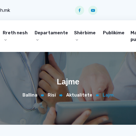
ph.mk
Rreth nesh
Departamente
Shërbime
Publikime
Ma
pu
Lajme
Ballina
Risi
Aktualitete
Lajm