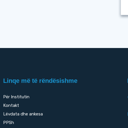
Linqe më të rëndësishme
Për Institutin
Kontakt
Lëvdata dhe ankesa
PPSh