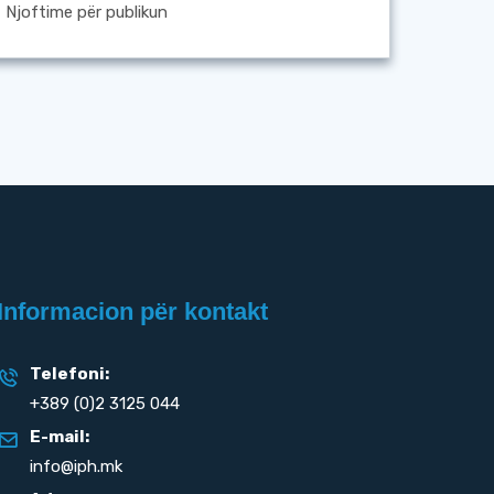
Njoftime për publikun
Informacion për kontakt
Telefoni:
+389 (0)2 3125 044
E-mail:
info@iph.mk