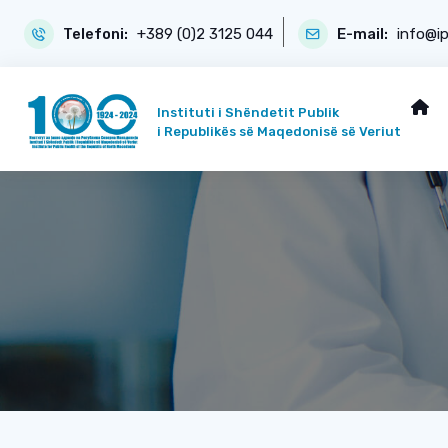
Telefoni:
+389 (0)2 3125 044
E-mail:
info@i
Instituti i Shëndetit Publik
i Republikës së Maqedonisë së Veriut