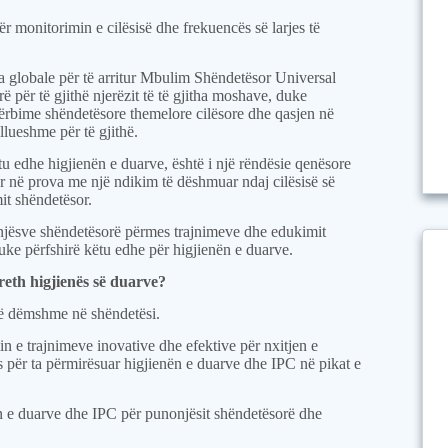
ër monitorimin e cilësisë dhe frekuencës së larjes të
a globale për të arritur Mbulim Shëndetësor Universal
 për të gjithë njerëzit të të gjitha moshave, duke
shërbime shëndetësore themelore cilësore dhe qasjen në
llueshme për të gjithë.
tu edhe higjienën e duarve, është i një rëndësie qenësore
r në prova me një ndikim të dëshmuar ndaj cilësisë së
mit shëndetësor.
onjësve shëndetësorë përmes trajnimeve dhe edukimit
uke përfshirë këtu edhe për higjienën e duarve.
reth higjienës së duarve?
të dëmshme në shëndetësi.
in e trajnimeve inovative dhe efektive për nxitjen e
për ta përmirësuar higjienën e duarve dhe IPC në pikat e
n e duarve dhe IPC për punonjësit shëndetësorë dhe