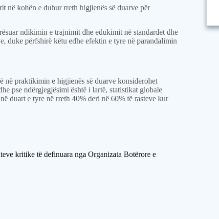
rit në kohën e duhur rreth higjienës së duarve për
rësuar ndikimin e trajnimit dhe edukimit në standardet dhe
e, duke përfshirë këtu edhe efektin e tyre në parandalimin
 në praktikimin e higjienës së duarve konsiderohet
he pse ndërgjegjësimi është i lartë, statistikat globale
jnë duart e tyre në rreth 40% deri në 60% të rasteve kur
teve kritike të definuara nga Organizata Botërore e