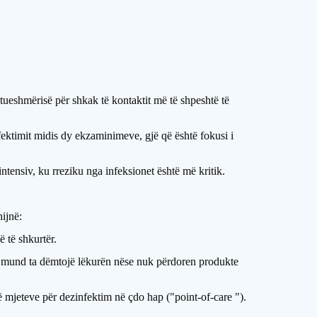
jtueshmërisë për shkak të kontaktit më të shpeshtë të
fektimit midis dy ekzaminimeve, gjë që është fokusi i
intensiv, ku rreziku nga infeksionet është më kritik.
ijnë:
 të shkurtër.
ëve mund ta dëmtojë lëkurën nëse nuk përdoren produkte
mjeteve për dezinfektim në çdo hap ("point-of-care ").