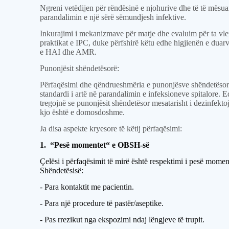
Ngreni vetëdijen për rëndësinë e njohurive dhe të të mësua
parandalimin e një sërë sëmundjesh infektive.
Inkurajimi i mekanizmave për matje dhe evaluim për ta vle
praktikat e IPC, duke përfshirë këtu edhe higjienën e duarv
e HAI dhe AMR.
Punonjësit shëndetësorë:
Përfaqësimi dhe qëndrueshmëria e punonjësve shëndetësorë
standardi i artë në parandalimin e infeksioneve spitalore. Ed
tregojnë se punonjësit shëndetësor mesatarisht i dezinfekto
kjo është e domosdoshme.
Ja disa aspekte kryesore të këtij përfaqësimi:
1. “Pesë momentet“
e OBSH-së
Çelësi i përfaqësimit të mirë është respektimi i pesë momen
Shëndetësisë:
- Para kontaktit me pacientin.
- Para një procedure të pastër/aseptike.
- Pas rrezikut nga ekspozimi ndaj lëngjeve të trupit.