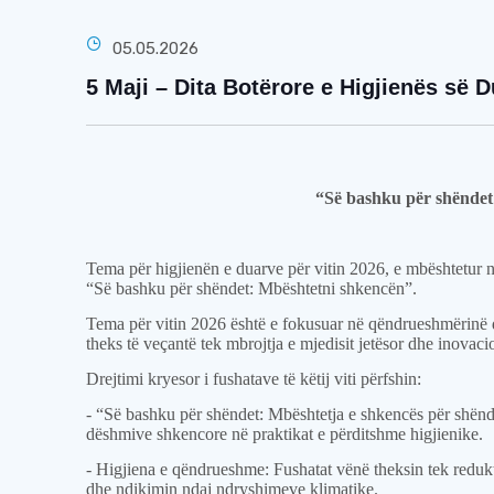
05.05.2026
5 Mајi – Dita Botërore e Higjienës së 
“Së bashku për shëndet
Tema për higjienën e duarve për vitin 2026, e mbështetur n
“Së bashku për shëndet: Mbështetni shkencën”.
Tema për vitin 2026 është e fokusuar në qëndrueshmërinë 
theks të veçantë tek mbrojtja e mjedisit jetësor dhe inovaci
Drejtimi kryesor i fushatave të këtij viti përfshin:
- “Së bashku për shëndet: Mbështetja e shkencës për shënd
dëshmive shkencore në praktikat e përditshme higjienike.
- Higjiena e qëndrueshme: Fushatat vënë theksin tek redukt
dhe ndikimin ndaj ndryshimeve klimatike.