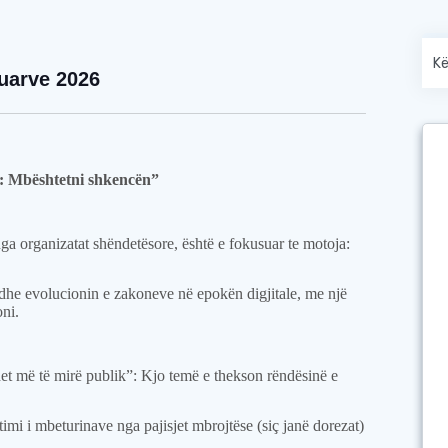
Duarve 2026
: Mbështetni shkencën”
ga organizatat shëndetësore, është e fokusuar te motoja:
dhe evolucionin e zakoneve në epokën digjitale, me një
oni.
et më të mirë publik”: Kjo temë e thekson rëndësinë e
imi i mbeturinave nga pajisjet mbrojtëse (siç janë dorezat)