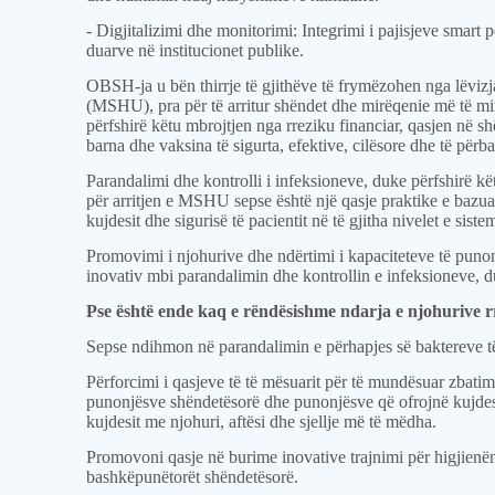
- Digjitalizimi dhe monitorimi: Integrimi i pajisjeve smart p
duarve në institucionet publike.
OBSH-ja u bën thirrje të gjithëve të frymëzohen nga lëvizj
(MSHU), pra për të arritur shëndet dhe mirëqenie më të mirë
përfshirë këtu mbrojtjen nga rreziku financiar, qasjen në 
barna dhe vaksina të sigurta, efektive, cilësore dhe të përba
Parandalimi dhe kontrolli i infeksioneve, duke përfshirë kë
për arritjen e MSHU sepse është një qasje praktike e bazua
kujdesit dhe sigurisë të pacientit në të gjitha nivelet e siste
Promovimi i njohurive dhe ndërtimi i kapaciteteve të pun
inovativ mbi parandalimin dhe kontrollin e infeksioneve, d
Pse është ende kaq e rëndësishme ndarja e njohurive r
Sepse ndihmon në parandalimin e përhapjes së baktereve 
Përforcimi i qasjeve të të mësuarit për të mundësuar zbatim
punonjësve shëndetësorë dhe punonjësve që ofrojnë kujdes 
kujdesit me njohuri, aftësi dhe sjellje më të mëdha.
Promovoni qasje në burime inovative trajnimi për higjienë
bashkëpunëtorët shëndetësorë.