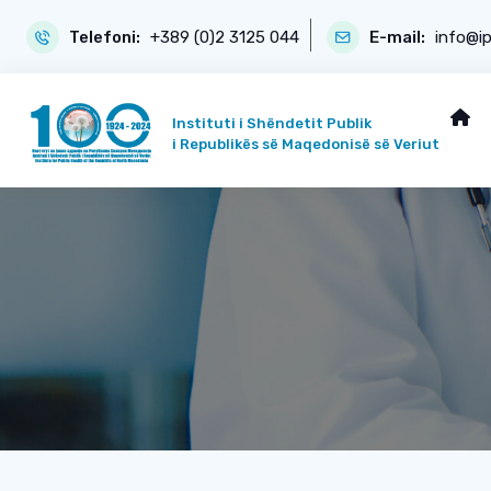
Telefoni:
+389 (0)2 3125 044
E-mail:
info@i
Instituti i Shëndetit Publik
i Republikës së Maqedonisë së Veriut