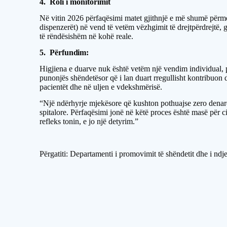
4. Roli i monitorimit
Në vitin 2026 përfaqësimi matet gjithnjë e më shumë përmes
dispenzerët) në vend të vetëm vëzhgimit të drejtpërdrejtë,
të rëndësishëm në kohë reale.
5.
Përfundim:
Higjiena e duarve nuk është vetëm një vendim individual, po
punonjës shëndetësor që i lan duart rregullisht kontribuon d
pacientët dhe në uljen e vdekshmërisë.
“Një ndërhyrje mjekësore që kushton pothuajse zero denarë
spitalore. Përfaqësimi jonë në këtë proces është masë për ci
refleks tonin, e jo një detyrim.”
Përgatiti: Departamenti i promovimit të shëndetit dhe i nd