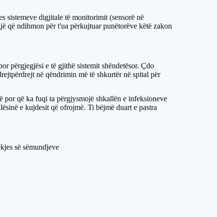
 sistemeve digjitale të monitorimit (sensorë në
 gjë që ndihmon për t'ua përkujtuar punëtorëve këtë zakon
r përgjegjësi e të gjithë sistemit shëndetësor. Çdo
rejtpërdrejt në qëndrimin më të shkurtër në spital për
 por që ka fuqi ta përgjysmojë shkallën e infeksioneve
lësinë e kujdesit që ofrojmë. Ti bëjmë duart e pastra
jekjes së sëmundjeve