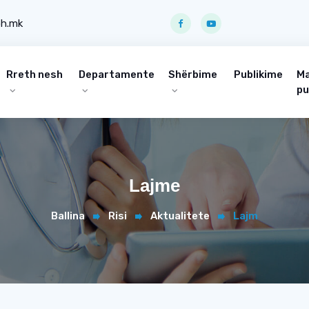
ph.mk
Rreth nesh
Departamente
Shërbime
Publikime
Ma
pu
Lajme
Ballina
Risi
Aktualitete
Lajm