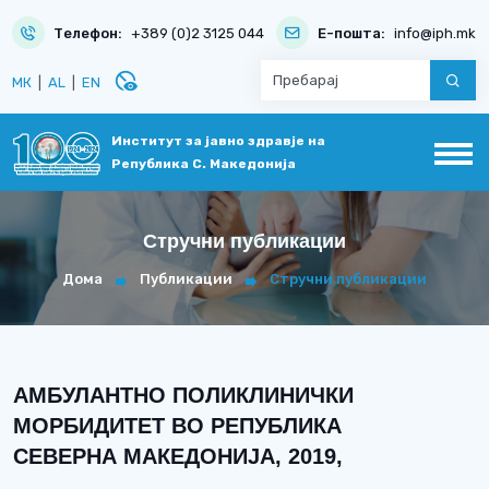
Телефон:
+389 (0)2 3125 044
Е-пошта:
info@iph.mk
disabled_visible
МК
|
AL
|
EN
Институт за јавно здравје на
Република С. Македонија
Стручни публикации
Дома
Публикации
Стручни публикации
АМБУЛАНТНО ПОЛИКЛИНИЧКИ
МОРБИДИТЕТ ВО РЕПУБЛИКА
СЕВЕРНА МАКЕДОНИЈА, 2019,