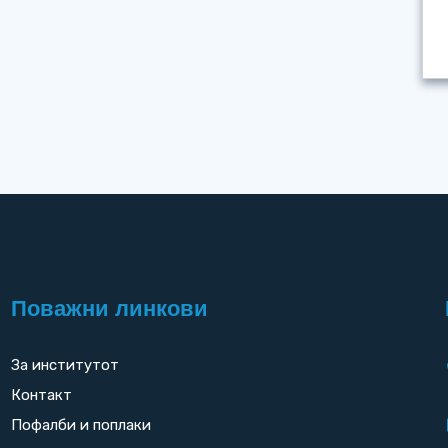
Поважни линкови
За институтот
Контакт
Пофалби и поплаки