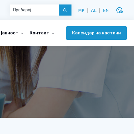
disabled_visible
МК
|
AL
|
EN
Календар на настани
 јавност
Контакт