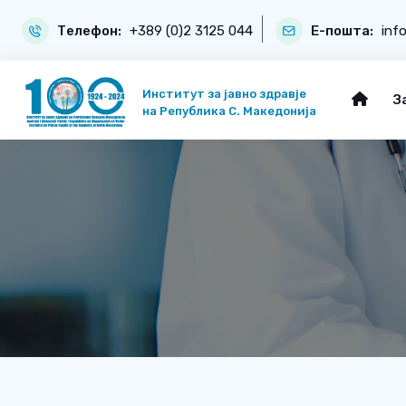
Телефон:
+389 (0)2 3125 044
Е-пошта:
inf
Институт за јавно здравје
З
на Република С. Македонија