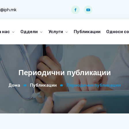
o@iph.mk
а нас
Оддели
Услуги
Публикации
Односи со
Периодични публикации
Дома
Публикации
Периодични публикации