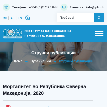
Телефон:
+389 (0)2 3125 044
Е-пошта:
info@iph.mk
disabled_visible
МК
|
AL
|
EN
Институт за јавно здравје на
Република С. Македонија
Стручни публикации
Дома
Публикации
Стручни публикации
Морталитет во Република Северна
Македонија, 2020