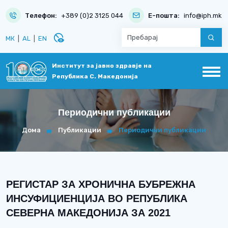
Телефон:
+389 (0)2 3125 044
Е-пошта:
info@iph.mk
disabled_visible
МК
|
AL
|
EN
Институт за јавно здравје на
Република С. Македонија
Периодични публикации
Дома
Публикации
Периодични публикации
РЕГИСТАР ЗА ХРОНИЧНА БУБРЕЖНА
ИНСУФИЦИЕНЦИЈА ВО РЕПУБЛИКА
СЕВЕРНА МАКЕДОНИЈА ЗА 2021