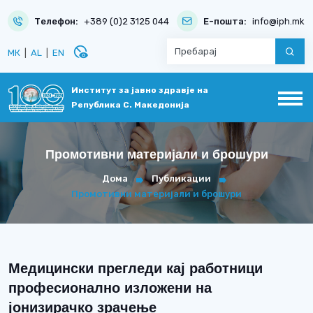
Телефон:
+389 (0)2 3125 044
Е-пошта:
info@iph.mk
disabled_visible
МК
|
AL
|
EN
Институт за јавно здравје на
Република С. Македонија
Промотивни материјали и брошури
Дома
Публикации
Промотивни материјали и брошури
Медицински прегледи кај работници
професионално изложени на
јонизирачко зрачење