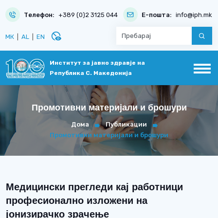
Телефон:
+389 (0)2 3125 044
Е-пошта:
info@iph.mk
disabled_visible
МК
|
AL
|
EN
Институт за јавно здравје на
Република С. Македонија
Промотивни материјали и брошури
Дома
Публикации
Промотивни материјали и брошури
Медицински прегледи кај работници
професионално изложени на
јонизирачко зрачење