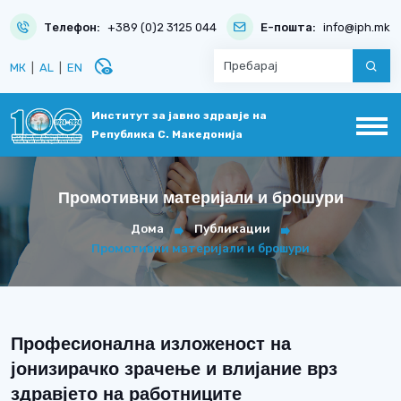
Телефон:
+389 (0)2 3125 044
Е-пошта:
info@iph.mk
disabled_visible
МК
|
AL
|
EN
Институт за јавно здравје на
Република С. Македонија
Промотивни материјали и брошури
Дома
Публикации
Промотивни материјали и брошури
Професионална изложеност на
јонизирачко зрачење и влијание врз
здравјето на работниците