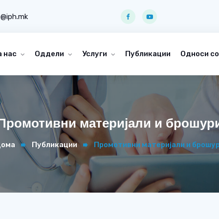
o@iph.mk
а нас
Оддели
Услуги
Публикации
Односи со
Промотивни материјали и брошур
ома
Публикации
Промотивни материјали и брошу