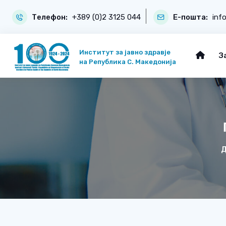
Телефон:
+389 (0)2 3125 044
Е-пошта:
inf
Институт за јавно здравје
З
на Република С. Македонија
Д