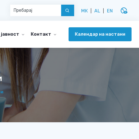
disabled_visible
МК
|
AL
|
EN
Календар на настани
 јавност
Контакт
и
ри