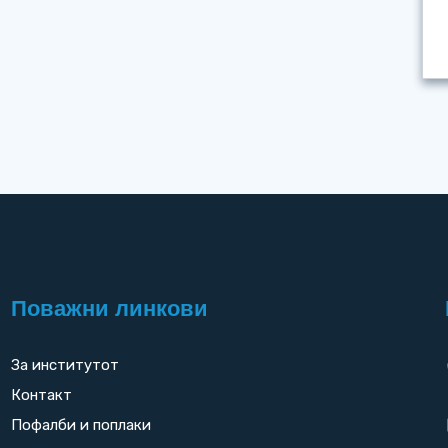
Поважни линкови
За институтот
Контакт
Пофалби и поплаки