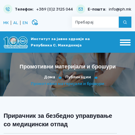
Телефон:
+389 (0)2 3125 044
Е-пошта:
info@iph.mk
disabled_visible
МК
|
AL
|
EN
Институт за јавно здравје на
Република С. Македонија
Промотивни материјали и брошури
Дома
Публикации
Промотивни материјали и брошури
Прирачник за безбедно управување
со медицински отпад