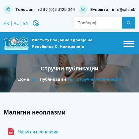
Телефон:
+389 (0)2 3125 044
Е-пошта:
info@iph.mk
disabled_visible
МК
|
AL
|
EN
Институт за јавно здравје на
Република С. Македонија
Стручни публикации
Дома
Публикации
Стручни публикации
Малигни неоплазми
Малигни неоплазми