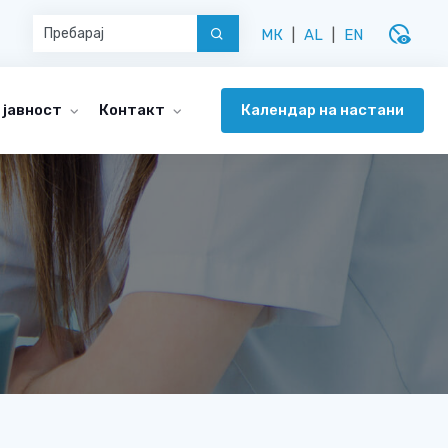
disabled_visible
МК
|
AL
|
EN
Календар на настани
 јавност
Контакт