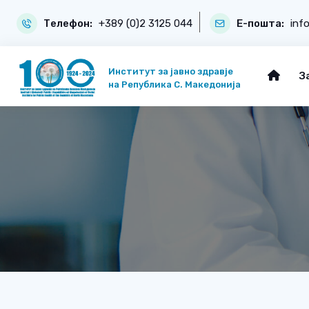
Телефон:
+389 (0)2 3125 044
Е-пошта:
inf
Институт за јавно здравје
З
на Република С. Македонија