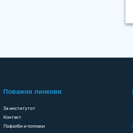
Поважни линкови
За институтот
Контакт
Пофалби и поплаки