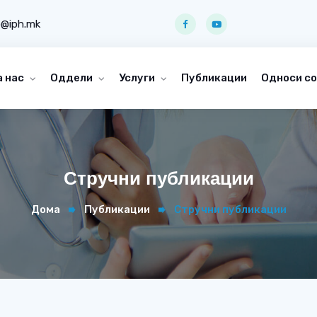
o@iph.mk
а нас
Оддели
Услуги
Публикации
Односи со
Стручни публикации
Дома
Публикации
Стручни публикации