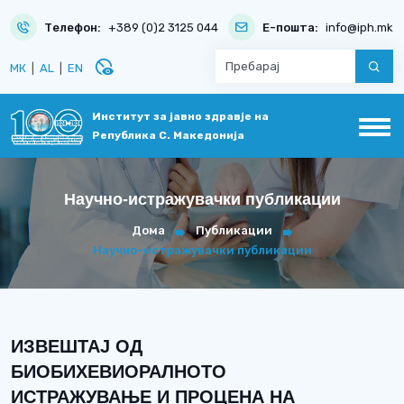
Телефон:
+389 (0)2 3125 044
Е-пошта:
info@iph.mk
disabled_visible
МК
|
AL
|
EN
Институт за јавно здравје на
Република С. Македонија
Научно-истражувачки публикации
Дома
Публикации
Научно-истражувачки публикации
ИЗВЕШТАЈ ОД
БИОБИХЕВИОРАЛНОТО
ИСТРАЖУВАЊЕ И ПРОЦЕНА НА