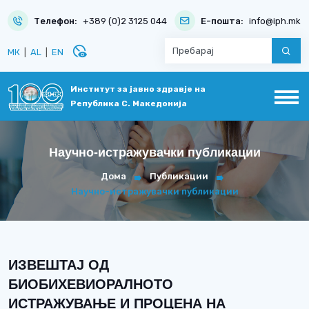
Телефон:
+389 (0)2 3125 044
Е-пошта:
info@iph.mk
disabled_visible
МК
|
AL
|
EN
Институт за јавно здравје на
Република С. Македонија
Научно-истражувачки публикации
Дома
Публикации
Научно-истражувачки публикации
ИЗВЕШТАЈ ОД
БИОБИХЕВИОРАЛНОТО
ИСТРАЖУВАЊЕ И ПРОЦЕНА НА