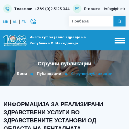
Телефон:
+389 (0)2 3125 044
Е-пошта:
info@iph.mk
disabled_visible
МК
|
AL
|
EN
Институт за јавно здравје на
Република С. Македонија
Стручни публикации
Дома
Публикации
Стручни публикации
ИНФОРМАЦИЈА ЗА РЕАЛИЗИРАНИ
ЗДРАВСТВЕНИ УСЛУГИ ВО
ЗДРАВСТВЕНИТЕ УСТАНОВИ ОД
ОБЛАСТА НА ДЕНТАЛНАТА