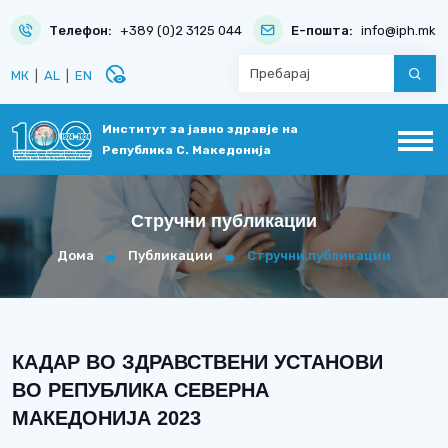
Телефон:
+389 (0)2 3125 044
Е-пошта:
info@iph.mk
disabled_visible
МК
|
AL
|
EN
Институт за јавно здравје на
Република С. Македонија
Стручни публикации
Дома
Публикации
Стручни публикации
КАДАР ВО ЗДРАВСТВЕНИ УСТАНОВИ
ВО РЕПУБЛИКА СЕВЕРНА
МАКЕДОНИJА 2023