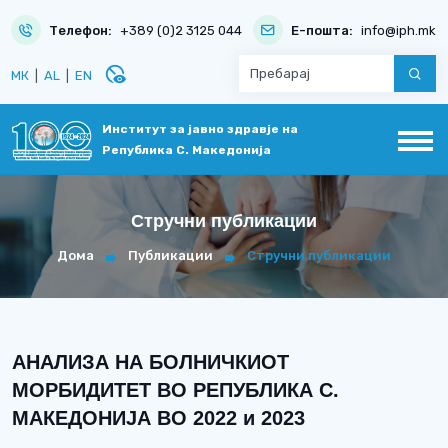
Телефон:
+389 (0)2 3125 044
Е-пошта:
info@iph.mk
disabled_visible
МК
|
AL
|
EN
Институт за јавно здравје на
Република С. Македонија
Стручни публикации
Дома
Публикации
Стручни публикации
АНАЛИЗА НА БОЛНИЧКИОТ
МОРБИДИТЕТ ВО РЕПУБЛИКА С.
МАКЕДОНИЈА ВО 2022 и 2023