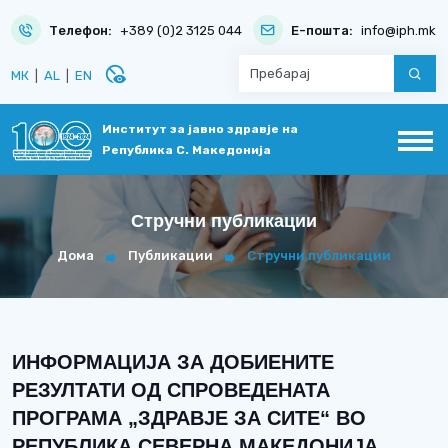
Телефон:
+389 (0)2 3125 044
Е-пошта:
info@iph.mk
disabled_visible
МК
|
AL
|
EN
Институт за јавно здравје на
Република С. Македонија
Стручни публикации
Дома
Публикации
Стручни публикации
ИНФОРМАЦИЈА ЗА ДОБИЕНИТЕ
РЕЗУЛТАТИ ОД СПРОВЕДЕНАТА
ПРОГРАМА „ЗДРАВЈЕ ЗА СИТЕ“ ВО
РЕПУБЛИКА СЕВЕРНА МАКЕДОНИЈА