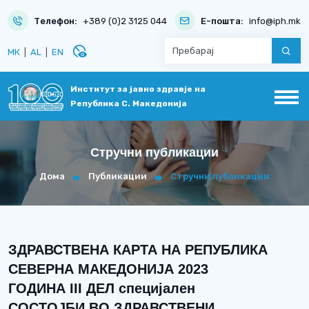
Телефон:
+389 (0)2 3125 044
Е-пошта:
info@iph.mk
disabled_visible
МК
|
AL
|
EN
Институт за јавно здравје на
Република С. Македонија
Стручни публикации
Дома
Публикации
Стручни публикации
ЗДРАВСТВЕНА КАРТА НА РЕПУБЛИКА
СЕВЕРНА МАКЕДОНИJА 2023
ГОДИНА III ДЕЛ специјален
СОСТОЈБИ ВО ЗДРАВСТВЕНИ