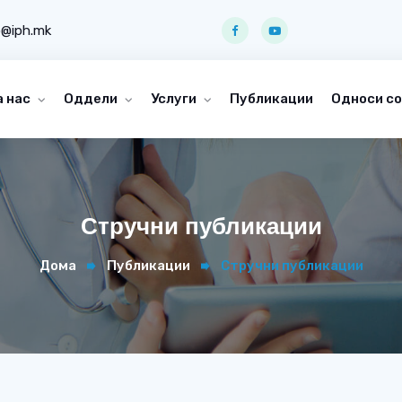
o@iph.mk
а нас
Оддели
Услуги
Публикации
Односи со
Стручни публикации
Дома
Публикации
Стручни публикации