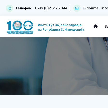
Телефон:
+389 (0)2 3125 044
Е-пошта:
inf
Институт за јавно здравје
З
на Република С. Македонија