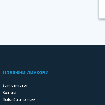
Поважни линкови
За институтот
Контакт
Пофалби и поплаки