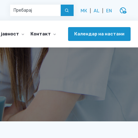
disabled_visible
МК
|
AL
|
EN
Календар на настани
 јавност
Контакт