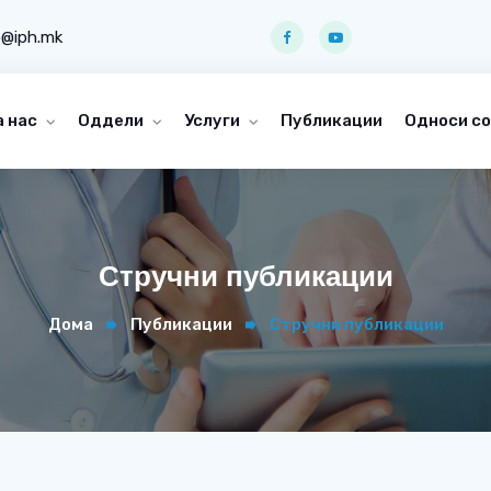
o@iph.mk
а нас
Оддели
Услуги
Публикации
Односи со
Стручни публикации
Дома
Публикации
Стручни публикации