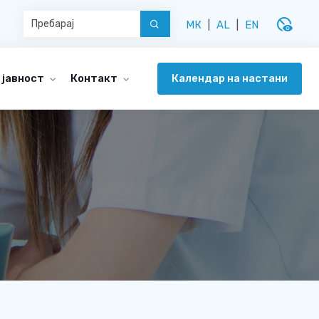
disabled_visible
МК
|
AL
|
EN
Календар на настани
 јавност
Контакт