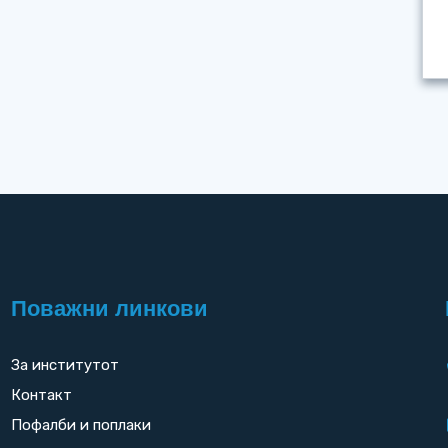
Поважни линкови
За институтот
Контакт
Пофалби и поплаки