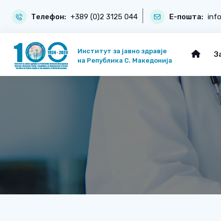
Телефон:
+389 (0)2 3125 044
Е-пошта:
inf
Институт за јавно здравје
З
на Република С. Македонија