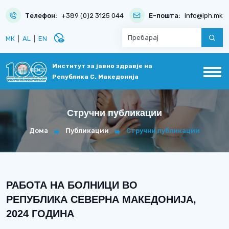
Телефон:
+389 (0)2 3125 044
Е-пошта:
info@iph.mk
disabled_visible
МК
|
AL
|
EN
Институт за јавно здравје на
Република С. Македонија
Стручни публикации
Дома
Публикации
Стручни публикации
РАБОТА НА БОЛНИЦИ ВО
РЕПУБЛИКА СЕВЕРНА МАКЕДОНИЈА,
2024 ГОДИНА