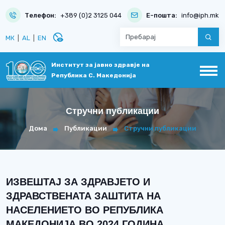
Телефон:
+389 (0)2 3125 044
Е-пошта:
info@iph.mk
disabled_visible
МК
|
AL
|
EN
Институт за јавно здравје на
Република С. Македонија
Стручни публикации
Дома
Публикации
Стручни публикации
ИЗВЕШТАЈ ЗА ЗДРАВЈЕТО И
ЗДРАВСТВЕНАТА ЗАШТИТА НА
НАСЕЛЕНИЕТО ВО РЕПУБЛИКА
МАКЕДОНИЈА ВО 2024 ГОДИНА