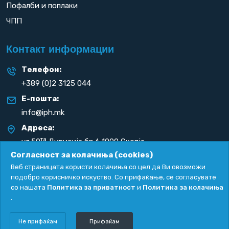
Пофалби и поплаки
ЧПП
Контакт информации
Телефон:
+389 (0)2 3125 044
Е-пошта:
info@iph.mk
Адреса:
та
ул.50
Дивизија бр.6 1000 Скопје
Република С. Македонија
Согласност за колачиња (cookies)
Веб страницата користи колачиња со цел да Ви овозможи
подобро корисничко искуство. Со прифаќање, се согласувате
со нашата
Политика за приватност
и
Политика за колачиња
.
Политика за приватност
|
Политика за колачиња
Copyright
2026. All rights reserved by
UNET
.
Не прифаќам
Прифаќам