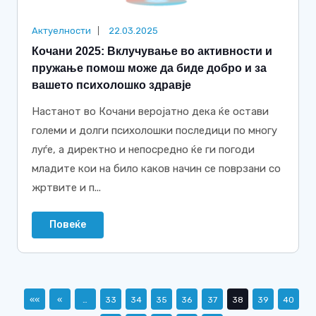
Актуелности
22.03.2025
Кочани 2025: Вклучување во активности и
пружање помош може да биде добро и за
вашето психолошко здравје
Настанот во Кочани веројатно дека ќе остави
големи и долги психолошки последици по многу
луѓе, а директно и непосредно ќе ги погоди
младите кои на било каков начин се поврзани со
жртвите и п...
Повеќе
««
«
…
33
34
35
36
37
38
39
40