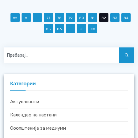
««
«
…
77
78
79
80
81
82
83
84
85
86
…
»
»»
Категории
Актуелности
Календар на настани
Соопштенија за медиуми