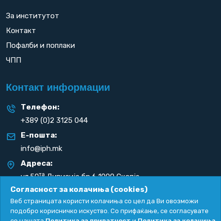
За институтот
Контакт
Пофалби и поплаки
ЧПП
Контакт информации
Телефон:
+389 (0)2 3125 044
Е-пошта:
info@iph.mk
Адреса:
та
ул.50
Дивизија бр.6 1000 Скопје
Република С. Македонија
Согласност за колачиња (cookies)
Веб страницата користи колачиња со цел да Ви овозможи
подобро корисничко искуство. Со прифаќање, се согласувате
со нашата
Политика за приватност
и
Политика за колачиња