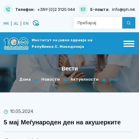
Телефон:
+389 (0)2 3125 044
Е-пошта:
info@iph.mk
disabled_visible
МК
|
AL
|
EN
Институт за јавно здравје на
Република С. Македонија
Вести
Дома
Новости
Актуелности
Вест
10.05.2024
5 мај Меѓународен ден на акушерките