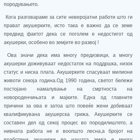
породувањето.
Кога разговараме за сите неверојатни работи што ги
прават акушерките, исто така е важно да се земе
предвид фактот дека се поголем е недостигот од
акушерки, особено во земјите во развој !
Ова значи дека има многу предизвици, а многу
акушерки доживуваат недостаток на поддршка, низок
статус и ниска плата. Акушерките спасуваат милиони
животи секоја година.Од 1990 година, светот бележи
постојано намалување на смртноста на
новороденчињата и мајките.
Една од главните
причини за ова е затоа што повеќе жени добиваат
квалификувана акушерска грижа.
Акушер
к
ите се
составен дел од секој процес во породилиштето, а
нивната работа не е воопшто лесна
,а
број
от
на
вработени акушерки во
нашата земја
е
многу