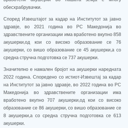
обесхрабру
вачки.
Според
И
звештајот за кадар
на Институтот за јавно
здравје,
во 20
21
година во РС Македонија
во
здравствените организации има вработено вкупно 858
акушерки,од кои со високо образование се 76
акушерки, со вишо образование се 45 акушерки,а со
средна стручна подготовка се 737 акушерки.
Значително е намален бројот на акушерки наредната
2022 година.
Според
ено со истиот-И
звештај за кадар
на Институтот за јавно здравје,
во 20
2
2 година во РС
Македонија
во здравствените организации има
вработено вкупно
707
акушерки,од кои со високо
образование се
86
акушерки, со вишо образование се
8
акушерки,а со средна стручна подготовка се
613
акушерки.