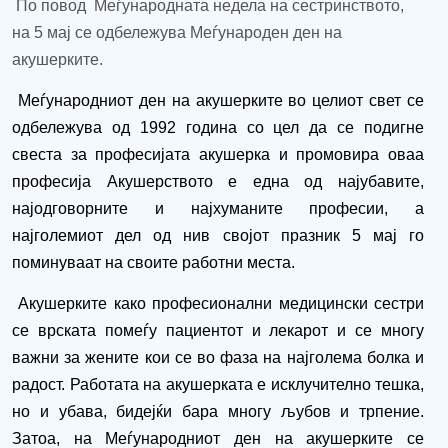
По повод
Меѓународната недела на сестринството,
на
5 мај
се одбележува
Меѓународен ден на
акушерките
.
Меѓународниот ден на акушерките во целиот свет се
одбележува од 1992 година со цел да се
подигне
свеста за професијата акушерка и
промовира оваа
професија Акушерството е една од најубавите,
најодговорните и најхуманите професии, а
најголемиот дел од нив својот празник 5 мај го
поминуваат
на своите работни места
.
Акушерките како професионални медицински сестри
се врската помеѓу пациентот и лекарот и се многу
важни за жените кои се во фаза на најголема болка и
радост. Работата на
акушерката
е исклучително тешка,
но и убава, бидејќи бара многу љубов и трпение.
Затоа, на Меѓународниот ден на акушерките се