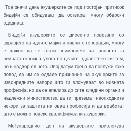
Тоа значи дека акушерките се под постојан притисок
бидејќи се обидуваат да остварат многу обврски
одеднаш.
Бидејќи акушерките се директно поврзани со
здравјето на идните мајки и н
и
вните генерации, многу
е важно да се сврти вниманието на јавноста за
нивната огромна улога во целиот здравствен систем,
но и надвор од него. Овој датум треба да послужи како
повод да им се оддаде признание на акушерките за
извонредните напори што ги вложуваат во нивната
професија, но да се апелира до сите владини органи и
надлежни министерства да ги преземат неопходните
чекори за заштита на оваа професија и да вработат
што е можно повеќе квалификувани акушерки.
Меѓународниот ден на акушерките привлекува