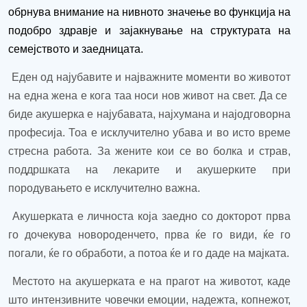
обрнува внимание на нивното значење во функција на
подобро здравје и зајакнување на структурата на
семејството и заедницата.
Еден од најубавите и најважните моменти во животот
на една жена е кога таа носи нов живот на свет. Да се ​​
биде акушерка е најубавата, најхумана и најодговорна
професија. Тоа е исклучително убава и во исто време
стресна работа. За жените кои се во болка и страв,
поддршката на лекарите и акушерките при
породувањето е исклучително важна.
Акушерката е личноста која заедно со докторот прва
го дочекува новороденчето, прва ќе го види, ќе го
погали, ќе го обработи, а потоа ќе и го даде на мајката.
Местото на акушерката е на прагот на животот, каде
што интензивните човечки емоции, надежта, копнежот,