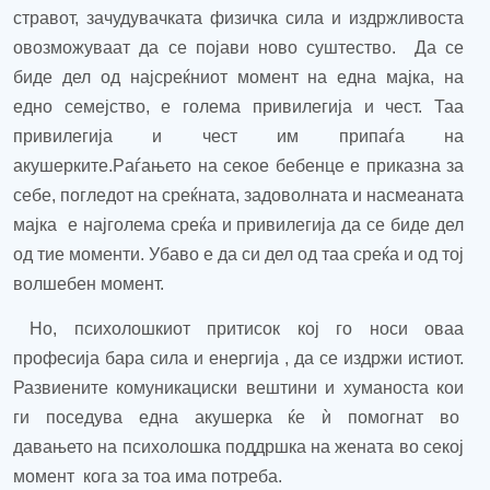
стравот, зачудувачката физичка сила и издржливоста
овозможуваат да се појави ново суштество.
Д
а се
биде дел од најсреќниот момент на една мајка, на
едно семејство, е голема привилегија и чест. Таа
привилегија и чест им припаѓа на
акушерките.
Р
аѓањето на секое бебенце е приказна за
себе, погледот на среќната, задоволната и насмеаната
мајка
е најголема среќа
и привилегија да се биде дел
од тие моменти
. Убаво е да си дел од таа среќа и од тој
волшебен момент.
Но,
п
сихолошкиот притисок кој го носи оваа
професија бара
сила и енергија
, да се издржи истиот.
Развиените комуникациски вештини
и хуманоста
кои
ги поседува една акушерка ќе ѝ помогнат во
давањето на психолошка поддршка на жената во секој
момент
кога за тоа има потреба.