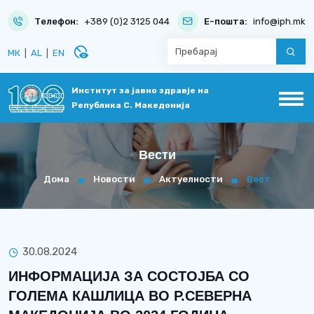
Телефон:
+389 (0)2 3125 044
Е-пошта:
info@iph.mk
disabled_visible
МК
|
AL
|
EN
Институт за јавно здравје на
Република С. Македонија
Вести
Дома
Новости
Актуелности
Вест
30.08.2024
ИНФОРМАЦИЈА ЗА СОСТОЈБА СО
ГОЛЕМА КАШЛИЦА ВО Р.СЕВЕРНА