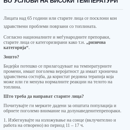
ВО УСЛОВИ НА ВИСОКИ ТЕМПЕРАТУРИ
Лицата над 65 години или старите лица се посклони кон
здравствени проблеми поврзани со топлината.
Согласно националните и меѓународните препораки,
старите лица се категоризирани како т.н.
„ризична
категорија“
.
Зошто?
Бидејќи потешко се прилагодуваат на температурните
промени, имаат поголема веројатност да имаат хронична
здравствена состојба, да користат редовна терапија која
може или ги менува нормалните реакции на телото на
топлина.
Што треба да направат старите лица?
Почитувајте ги мерките дадени за општата популација и
обрнете поголемо внимание на долунаведенитепрепораки.
1. Избегнувајте на изложување на сонце (вклучително и
работа на отворено) во период 11 – 17 ч.