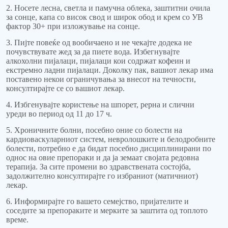
2. Носете лесна, светла и памучна облека, заштитни очила
за сонце, капа со висок свод и широк обод и крем со УВ
фактор 30+ при изложување на сонце.
3. Пијте повеќе од вообичаено и не чекајте додека не
почувствувате жед за да пиете вода. Избегнувајте
алкохолни пијалаци, пијалаци кои содржат кофеин и
екстремно ладни пијалаци. Доколку пак, вашиот лекар има
поставено некои ограничувања за внесот на течности,
консултирајте се со вашиот лекар.
4. Избгенувајте користење на шпорет, рерна и слични
уреди во период од 11 до 17 ч.
5. Хроничните болни, посебно оние со болести на
кардиоваскуларниот систем, невролошките и белодробните
болести, потребно е да бидат посебно дисциплинирани по
однос на овие препораки и да ја земаат својата редовна
терапија. За сите промени во здравствената состојба,
задолжително консултирајте го избраниот (матичниот)
лекар.
6. Информирајте го вашето семејство, пријателите и
соседите за препораките и мерките за заштита од топлото
време.