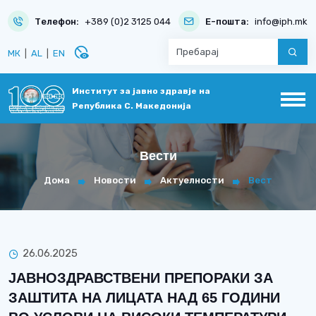
Телефон:
+389 (0)2 3125 044
Е-пошта:
info@iph.mk
disabled_visible
МК
|
AL
|
EN
Институт за јавно здравје на
Република С. Македонија
Вести
Дома
Новости
Актуелности
Вест
26.06.2025
ЈАВНОЗДРАВСТВЕНИ ПРЕПОРАКИ ЗА
ЗАШТИТА НА ЛИЦАТА НАД 65 ГОДИНИ