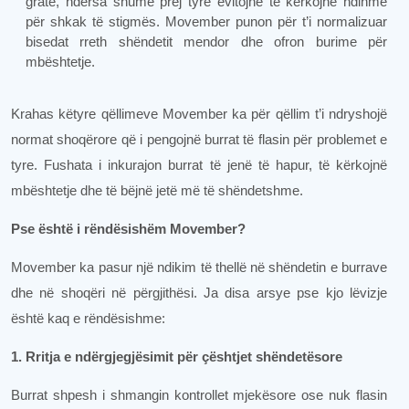
gratë, ndërsa shumë prej tyre evitojnë të kërkojnë ndihmë
për shkak të stigmës. Movember punon për t’i normalizuar
bisedat rreth shëndetit mendor dhe ofron burime për
mbështetje.
Krahas këtyre qëllimeve Movember ka për qëllim t’i ndryshojë
normat shoqërore që i pengojnë burrat të flasin për problemet e
tyre. Fushata i inkurajon burrat të jenë të hapur, të kërkojnë
mbështetje dhe të bëjnë jetë më të shëndetshme.
Pse është i rëndësishëm Movember?
Movember ka pasur një ndikim të thellë në shëndetin e burrave
dhe në shoqëri në përgjithësi. Ja disa arsye pse kjo lëvizje
është kaq e rëndësishme:
1. Rritja e ndërgjegjësimit për çështjet shëndetësore
Burrat shpesh i shmangin kontrollet mjekësore ose nuk flasin