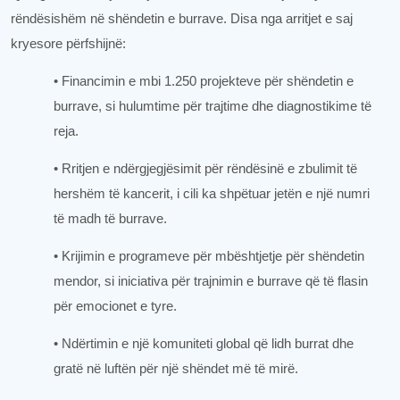
rëndësishëm në shëndetin e burrave. Disa nga arritjet e saj
kryesore përfshijnë:
• Financimin e mbi 1.250 projekteve për shëndetin e
burrave, si hulumtime për trajtime dhe diagnostikime të
reja.
• Rritjen e ndërgjegjësimit për rëndësinë e zbulimit të
hershëm të kancerit, i cili ka shpëtuar jetën e një numri
të madh të burrave.
• Krijimin e programeve për mbështjetje për shëndetin
mendor, si iniciativa për trajnimin e burrave që të flasin
për emocionet e tyre.
• Ndërtimin e një komuniteti global që lidh burrat dhe
gratë në luftën për një shëndet më të mirë.