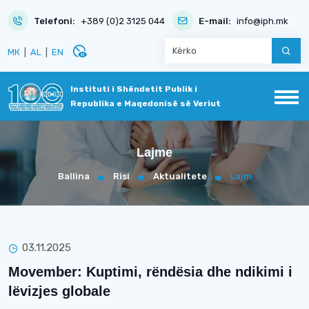
Telefoni:
+389 (0)2 3125 044
E-mail:
info@iph.mk
disabled_visible
МК
|
AL
|
EN
Instituti i Shëndetit Publik i
Republika e Maqedonisë së Veriut
Lajme
Ballina
Risi
Aktualitete
Lajm
03.11.2025
Movember: Kuptimi, rëndësia dhe ndikimi i
lëvizjes globale