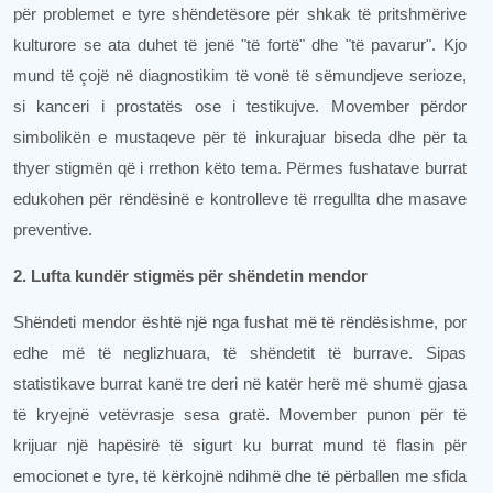
për problemet e tyre shëndetësore për shkak të pritshmërive
kulturore se ata duhet të jenë "të fortë" dhe "të pavarur". Kjo
mund të çojë në diagnostikim të vonë të sëmundjeve serioze,
si kanceri i prostatës ose i testikujve. Movember përdor
simbolikën e mustaqeve për të inkurajuar biseda dhe për ta
thyer stigmën që i rrethon këto tema. Përmes fushatave burrat
edukohen për rëndësinë e kontrolleve të rregullta dhe masave
preventive.
2. Lufta kundër stigmës për shëndetin mendor
Shëndeti mendor është një nga fushat më të rëndësishme, por
edhe më të neglizhuara, të shëndetit të burrave. Sipas
statistikave burrat kanë tre deri në katër herë më shumë gjasa
të kryejnë vetëvrasje sesa gratë. Movember punon për të
krijuar një hapësirë ​​të sigurt ku burrat mund të flasin për
emocionet e tyre, të kërkojnë ndihmë dhe të përballen me sfida