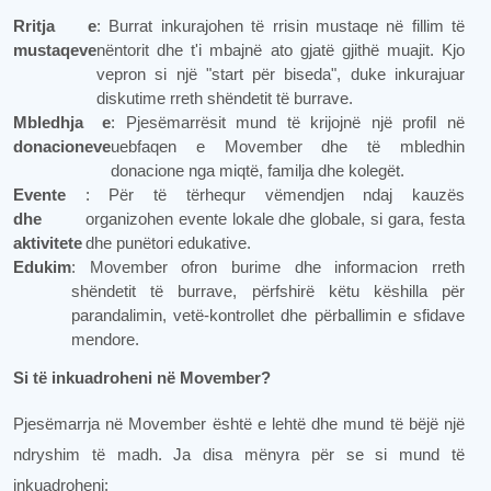
Rritja e
: Burrat inkurajohen të rrisin mustaqe në fillim të
mustaqeve
nëntorit dhe t'i mbajnë ato gjatë gjithë muajit. Kjo
vepron si një "start për biseda", duke inkurajuar
diskutime rreth shëndetit të burrave.
Mbledhja e
: Pjesëmarrësit mund të krijojnë një profil në
donacioneve
uebfaqen e Movember dhe të mbledhin
donacione nga miqtë, familja dhe kolegët.
Evente
: Për të tërhequr vëmendjen ndaj kauzës
dhe
organizohen evente lokale dhe globale, si gara, festa
aktivitete
dhe punëtori edukative.
Edukim
: Movember ofron burime dhe informacion rreth
shëndetit të burrave, përfshirë këtu këshilla për
parandalimin, vetë-kontrollet dhe përballimin e sfidave
mendore.
Si të inkuadroheni në Movember?
Pjesëmarrja në Movember është e lehtë dhe mund të bëjë një
ndryshim të madh. Ja disa mënyra për se si mund të
inkuadroheni: