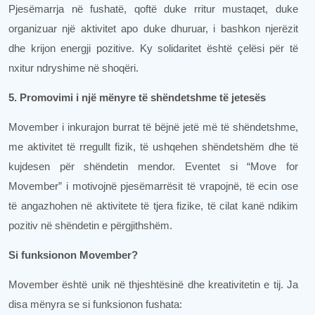
Pjesëmarrja në fushatë, qoftë duke rritur mustaqet, duke
organizuar një aktivitet apo duke dhuruar, i bashkon njerëzit
dhe krijon energji pozitive. Ky solidaritet është çelësi për të
nxitur ndryshime në shoqëri.
5. Promovimi i një mënyre të shëndetshme të jetesës
Movember i inkurajon burrat të bëjnë jetë më të shëndetshme,
me aktivitet të rregullt fizik, të ushqehen shëndetshëm dhe të
kujdesen për shëndetin mendor. Eventet si “Move for
Movember” i motivojnë pjesëmarrësit të vrapojnë, të ecin ose
të angazhohen në aktivitete të tjera fizike, të cilat kanë ndikim
pozitiv në shëndetin e përgjithshëm.
Si funksionon Movember?
Movember është unik në thjeshtësinë dhe kreativitetin e tij. Ja
disa mënyra se si funksionon fushata: