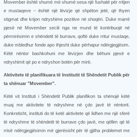
Movember është shumë më shumë sesa një fushatë për rritjen
e mustaqeve – është një lëvizje që shpëton jetë, që thyen
stigmat dhe krijon ndryshime pozitive në shoqëri. Duke marrë
pjesë në Movember secili nga ne mund të kontribuojë në
përmirësimin e shëndetit të burrave, qoftë duke rritur mustaqe,
duke mbledhur fonde apo thjesht duke përhapur ndërgjegjësim.
Këtë nëntor bashkohuni me lëvizjen dhe bëhuni pjesë e
ndryshimit që po e ndryshon botën për mirë.
Aktivitete të planifikuara të Institutit të Shëndetit Publik për
ta shënuar "Movember".
Këtë vit Instituti i Shëndetit Publik planifikon ta shënojë këtë
muaj me aktivitete të ndryshme në çdo javë të nëntorit.
Konkretisht, instituti do të ketë aktivitete që lidhen me një sferë
të ndryshme të shëndetit të burrave çdo javë, me qëllim që të
rrisë ndërgjegjësimin më gjerësisht për të gjitha problemet me