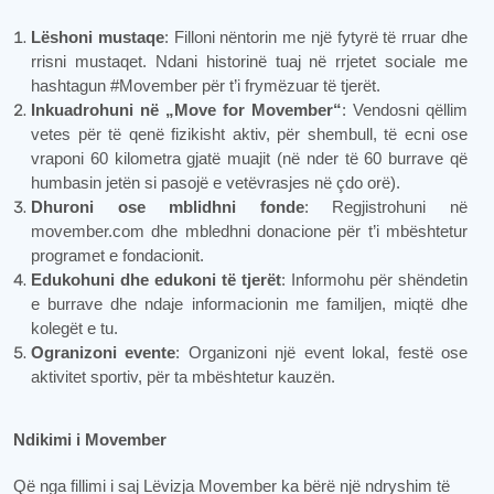
Lëshoni mustaqe
: Filloni nëntorin me një fytyrë të rruar dhe
rrisni mustaqet. Ndani historinë tuaj në rrjetet sociale me
hashtagun #Movember për t’i frymëzuar të tjerët.
Inkuadrohuni në „Move for Movember“
: Vendosni qëllim
vetes për të qenë fizikisht aktiv, për shembull, të ecni ose
vraponi 60 kilometra gjatë muajit (në nder të 60 burrave që
humbasin jetën si pasojë e vetëvrasjes në çdo orë).
Dhuroni ose mblidhni fonde
: Regjistrohuni në
movember.com dhe mbledhni donacione për t’i mbështetur
programet e fondacionit.
Edukohuni dhe edukoni të tjerët
: Informohu për shëndetin
e burrave dhe ndaje informacionin me familjen, miqtë dhe
kolegët e tu.
Ogranizoni evente
: Organizoni një event lokal, festë ose
aktivitet sportiv, për ta mbështetur kauzën.
Ndikimi i Movember
Që nga fillimi i saj Lëvizja Movember ka bërë një ndryshim të