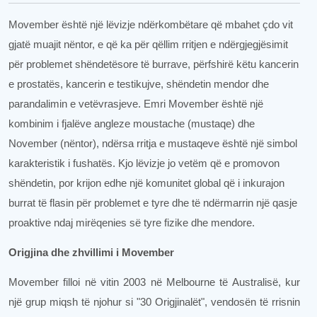
Movember është një lëvizje ndërkombëtare që mbahet çdo vit
gjatë muajit nëntor, e që ka për qëllim rritjen e ndërgjegjësimit
për problemet shëndetësore të burrave, përfshirë këtu kancerin
e prostatës, kancerin e testikujve, shëndetin mendor dhe
parandalimin e vetëvrasjeve. Emri Movember është një
kombinim i fjalëve angleze moustache (mustaqe) dhe
November (nëntor), ndërsa rritja e mustaqeve është një simbol
karakteristik i fushatës. Kjo lëvizje jo vetëm që e promovon
shëndetin, por krijon edhe një komunitet global që i inkurajon
burrat të flasin për problemet e tyre dhe të ndërmarrin një qasje
proaktive ndaj mirëqenies së tyre fizike dhe mendore.
Origjina dhe zhvillimi i Movember
Movember filloi në vitin 2003 në Melbourne të Australisë, kur
një grup miqsh të njohur si "30 Origjinalët", vendosën të rrisnin