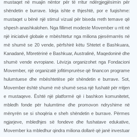
mustaqet në muajin nëntor për të rritur ndërgjegjësimin për
shëndetin e burrave. Ideja ishte e thjeshtë, por e fuqishme:
mustaqet u bënë një stimul vizual për biseda rreth temave që
shpesh anashkalohen. Nga fillimet modeste Movember u rrit në
një iniciativë globale e mbështetur nga miliona pjesëmarrës në
më shumë se 20 vende, përfshirë këtu Shtetet e Bashkuara,
Kanadanë, Mbretërinë e Bashkuar, Australinë, Maqedoninë dhe
shumë vende evropiane. Lëvizja organizohet nga Fondacioni
Movember, një organizatë jofitimprurëse që financon programe
hulumtuese dhe mbështetëse për shëndetin e burrave. Sot,
Movember është shumë më shumë sesa një fushatë për rritjen
e mustaqeve. Është një platformë që i bashkon komunitetet,
mbledh fonde për hulumtime dhe promovon ndryshime në
mënyrën se si shoqëria e sheh shëndetin e burrave. Përmes
ngjarjeve, mbledhjes së fondeve dhe fushatave edukative,
Movember ka mbledhur qindra miliona dollarë që janë investuar