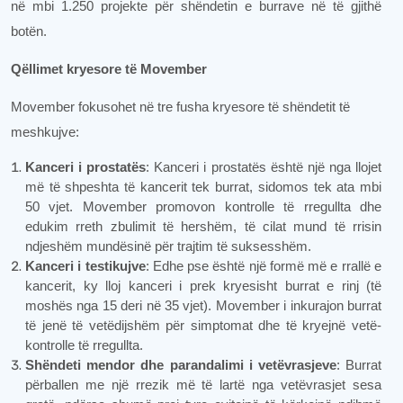
në mbi 1.250 projekte për shëndetin e burrave në të gjithë
botën.
Qëllimet kryesore të Movember
Movember fokusohet në tre fusha kryesore të shëndetit të
meshkujve:
Kanceri i prostatës
: Kanceri i prostatës është një nga llojet
më të shpeshta të kancerit tek burrat, sidomos tek ata mbi
50 vjet. Movember promovon kontrolle të rregullta dhe
edukim rreth zbulimit të hershëm, të cilat mund të rrisin
ndjeshëm mundësinë për trajtim të suksesshëm.
Kanceri i testikujve
: Edhe pse është një formë më e rrallë e
kancerit, ky lloj kanceri i prek kryesisht burrat e rinj (të
moshës nga 15 deri në 35 vjet). Movember i inkurajon burrat
të jenë të vetëdijshëm për simptomat dhe të kryejnë vetë-
kontrolle të rregullta.
Shëndeti mendor dhe parandalimi i vetëvrasjeve
: Burrat
përballen me një rrezik më të lartë nga vetëvrasjet sesa