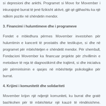
si depresioni dhe ankthi. Programet si Move for Movember i
inkurajojnë burrat të jenë fizikisht aktivë, gjë që gjithashtu ka një
ndikim pozitiv në shëndetin mendor.
3. Financimi i hulumtimeve dhe i programeve
Fondet e mbledhura përmes Movember investohen për
hulumtimin e kancerit të prostatës dhe testikujve, si dhe në
programet për mbështetjen e shëndetit mendor. Për shembull,
Fondacioni Movember ka financuar projekte për zhvillimin e
metodave të reja të diagnostikimit dhe trajtimit, si dhe iniciativa
për përmirësimin e qasjes në mbështetje psikologjike për
burrat.
4. Krijimi i komunitetit dhe solidariteti
Movember krijon një ndjenjë komuniteti, ku burrat dhe gratë
bashkohen për të mbështetur një kauzë të rëndësishme.